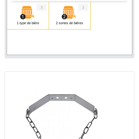
3
2
1 type de bière
2 sortes de bières