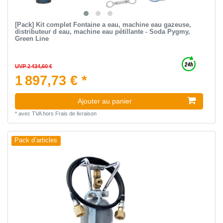
[Pack] Kit complet Fontaine a eau, machine eau gazeuse,
distributeur d eau, machine eau pétillante - Soda Pygmy,
Green Line
UVP 2 434,60 €
1 897,73 € *
Ajouter au panier
*
avec TVA
hors
Frais de livraison
Pack d’articles