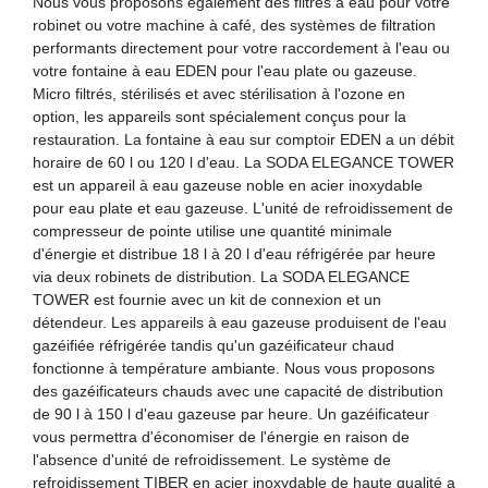
Nous vous proposons également des filtres à eau pour votre
robinet ou votre machine à café, des systèmes de filtration
performants directement pour votre raccordement à l'eau ou
votre fontaine à eau EDEN pour l'eau plate ou gazeuse.
Micro filtrés, stérilisés et avec stérilisation à l'ozone en
option, les appareils sont spécialement conçus pour la
restauration. La fontaine à eau sur comptoir EDEN a un débit
horaire de 60 l ou 120 l d'eau. La SODA ELEGANCE TOWER
est un appareil à eau gazeuse noble en acier inoxydable
pour eau plate et eau gazeuse. L'unité de refroidissement de
compresseur de pointe utilise une quantité minimale
d'énergie et distribue 18 l à 20 l d'eau réfrigérée par heure
via deux robinets de distribution. La SODA ELEGANCE
TOWER est fournie avec un kit de connexion et un
détendeur. Les appareils à eau gazeuse produisent de l'eau
gazéifiée réfrigérée tandis qu'un gazéificateur chaud
fonctionne à température ambiante. Nous vous proposons
des gazéificateurs chauds avec une capacité de distribution
de 90 l à 150 l d'eau gazeuse par heure. Un gazéificateur
vous permettra d'économiser de l'énergie en raison de
l'absence d'unité de refroidissement. Le système de
refroidissement TIBER en acier inoxydable de haute qualité a