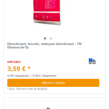
Désinfectant, biocide, nettoyant désinfectant - TM
Désanacide°fp
UVP 4,56 €
3,59 € *
0.045
kilogramme
| 71,80 € / kilogramme
Afficher l’article
*
avec TVA
hors
Frais de livraison