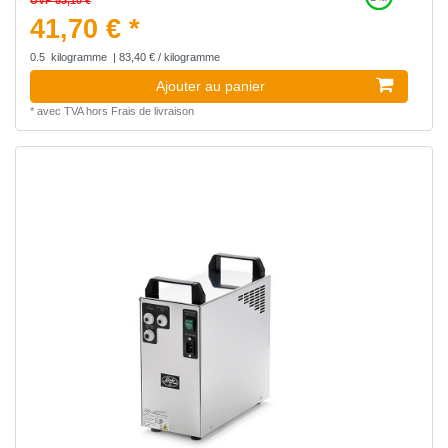
41,70 € *
0.5
kilogramme
| 83,40 € / kilogramme
Ajouter au panier
*
avec TVA
hors
Frais de livraison