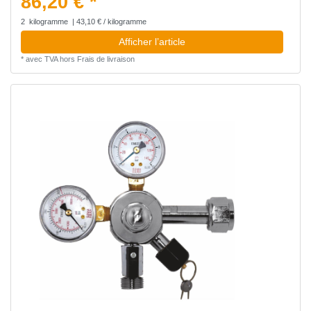
86,20 € *
2
kilogramme
| 43,10 € / kilogramme
Afficher l’article
*
avec TVA
hors
Frais de livraison