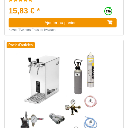
15,83 € *
Ajouter au panier
*
avec TVA
hors
Frais de livraison
Pack d’articles