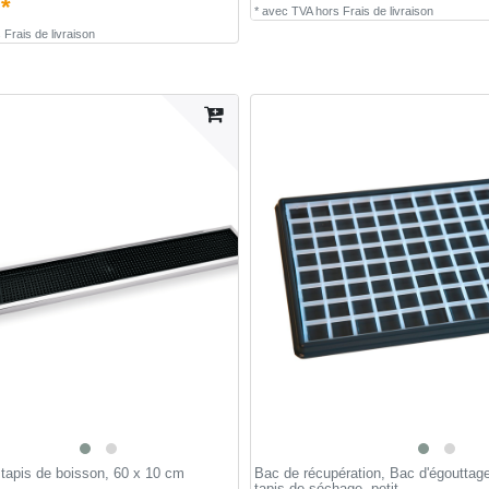
 *
*
avec TVA
hors
Frais de livraison
s
Frais de livraison
 tapis de boisson, 60 x 10 cm
Bac de récupération, Bac d'égouttage
tapis de séchage, petit