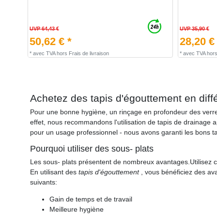
UVP 64,43 €
UVP 35,90 €
50,62 € *
28,20 €
*
avec TVA
hors
Frais de livraison
*
avec TVA
hor
Achetez des tapis d'égouttement en dif
Pour une bonne hygiène, un rinçage en profondeur des verre
effet, nous recommandons l'utilisation de tapis de drainage 
pour un usage professionnel - nous avons garanti les bons ta
Pourquoi utiliser des sous- plats
Les sous- plats présentent de nombreux avantages.Utilisez cet 
En utilisant des
tapis d'égouttement
, vous bénéficiez des a
suivants:
Gain de temps et de travail
Meilleure hygiène