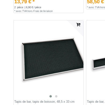
13,79 € *
58,50 €
2
pièce
| 6,90 € / pièce
*
avec TVA
hor
*
avec TVA
hors
Frais de livraison
Tapis de bar, tapis de boisson, 48,5 x 33 cm
Tapis de bar,