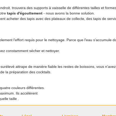
roit. trouvera des supports à vaisselle de différentes tailles et formes
votre
tapis d'égouttement
- nous avons la bonne solution.
t acheter des tapis avec des plateaux de collecte, des tapis de service
blement l'effort requis pour le nettoyage. Parce que l'eau s'accumule da
vez constamment sécher et nettoyer.
d surélevé attrape de manière fiable les restes de boissons, vous n'av
de la préparation des cocktails.
uatre couleurs différentes.
maximum. Ils accélèrent
lle taille .