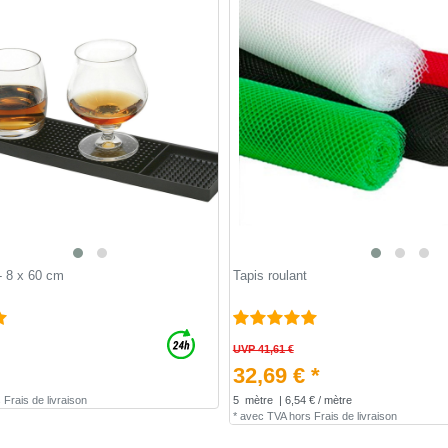
- 8 x 60 cm
Tapis roulant
UVP 41,61 €
32,69 € *
s
Frais de livraison
5
mètre
| 6,54 € / mètre
*
avec TVA
hors
Frais de livraison