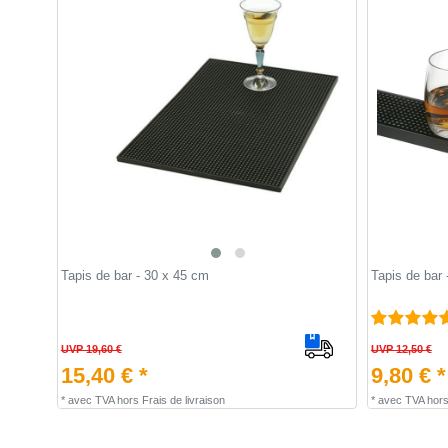
Tapis de bar - 30 x 45 cm
Tapis de bar 
UVP 19,60 €
UVP 12,50 €
15,40 € *
9,80 € *
*
avec TVA
hors
Frais de livraison
*
avec TVA
hor