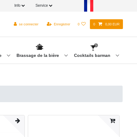
Info
Service
se connecter
Enregistrer
0
0
0,00 EUR
re
Brassage de la bière
Cocktails barman