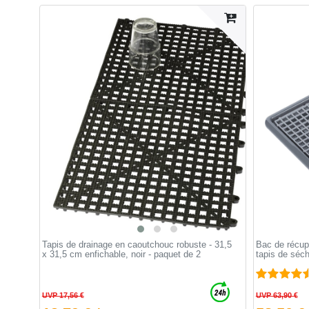
Tapis de drainage en caoutchouc robuste - 31,5
Bac de récup
x 31,5 cm enfichable, noir - paquet de 2
tapis de séc
UVP 17,56 €
UVP 63,90 €