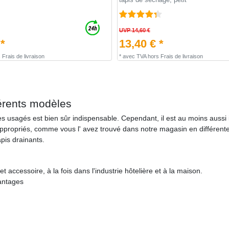
UVP 14,60 €
 *
13,40 € *
s
Frais de livraison
*
avec TVA
hors
Frais de livraison
férents modèles
s usagés est bien sûr indispensable. Cependant, il est au moins aussi
appropriés, comme vous l' avez trouvé dans notre magasin en différente
pis drainants.
accessoire, à la fois dans l'industrie hôtelière et à la maison.
vantages