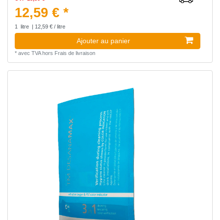
12,59 € *
1
litre
| 12,59 € / litre
Ajouter au panier
*
avec TVA
hors
Frais de livraison