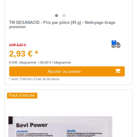
TM DESANACID - Prix par pièce (45 g) - Nettoyage tirage
pression
UVP 5,87 €
2,93 € *
0.045
kilogramme
| 58,60 € / kilogramme
Ajouter au panier
*
avec TVA
hors
Frais de livraison
Pack d’articles