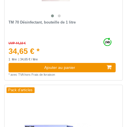
TM 70 Désinfectant, bouteille de 1 litre
UVP 44,10 €
34,65 € *
1
litre
| 34,65 € / litre
Ajouter au panier
*
avec TVA
hors
Frais de livraison
Pack d’articles