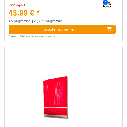
UVP 55,99 €
43,99 € *
1.5
kilogramme
| 29,33 € / kilogramme
Ajouter au panier
*
avec TVA
hors
Frais de livraison