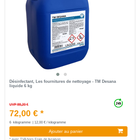
Désinfectant, Les fournitures de nettoyage - TM Desana
liquide 6 kg
UVP 88,20 €
72,00 € *
6
kilogramme
| 12,00 € / kilogramme
Ajouter au panier
*
avec TVA
hors
Frais de livraison