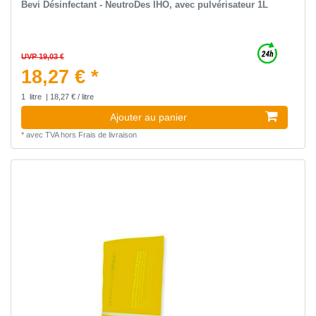
Bevi Désinfectant - NeutroDes IHO, avec pulvérisateur 1L
UVP 19,03 €
18,27 € *
1
litre
| 18,27 € / litre
Ajouter au panier
*
avec TVA
hors
Frais de livraison