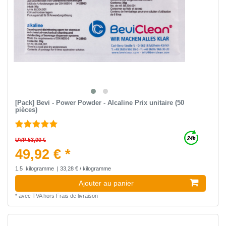
[Pack] Bevi - Power Powder - Alcaline Prix unitaire (50
pièces)
UVP 53,00 €
49,92 € *
1.5
kilogramme
| 33,28 € / kilogramme
Ajouter au panier
*
avec TVA
hors
Frais de livraison