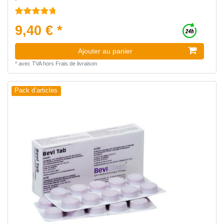
9,40 € *
Ajouter au panier
*
avec TVA
hors
Frais de livraison
Pack d’articles