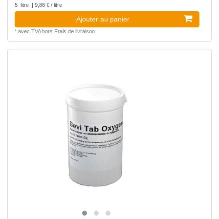
5
litre
| 9,88 € / litre
Ajouter au panier
*
avec TVA
hors
Frais de livraison