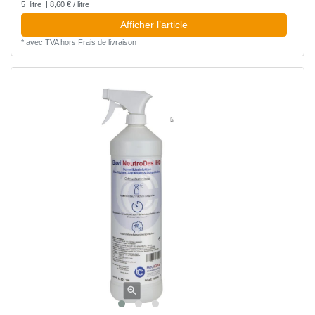
5
litre
| 8,60 € / litre
Afficher l’article
*
avec TVA
hors
Frais de livraison