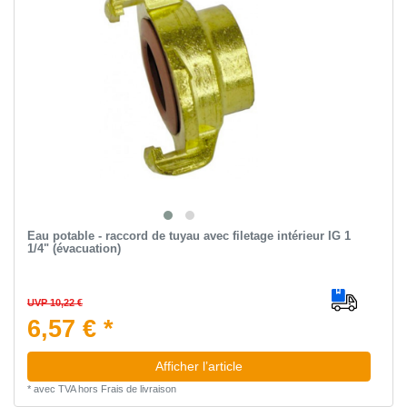
Eau potable - raccord de tuyau avec filetage intérieur IG 1
1/4" (évacuation)
UVP 10,22 €
6,57 € *
Afficher l’article
*
avec TVA
hors
Frais de livraison