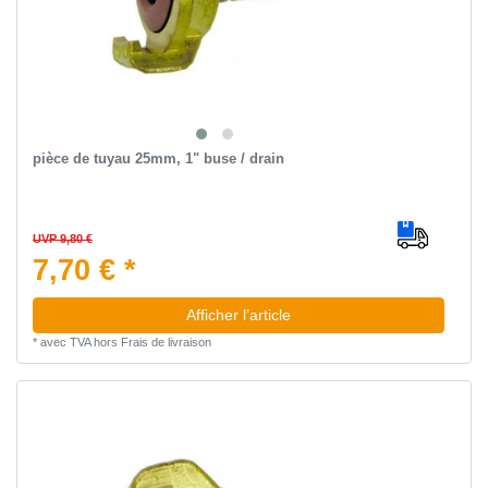
pièce de tuyau 25mm, 1" buse / drain
UVP 9,80 €
7,70 € *
Afficher l’article
*
avec TVA
hors
Frais de livraison