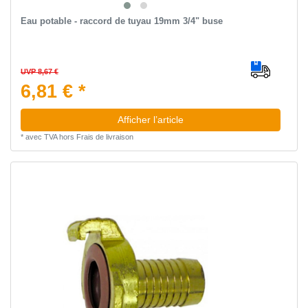
Eau potable - raccord de tuyau 19mm 3/4" buse
UVP 8,67 €
6,81 € *
Afficher l’article
*
avec TVA
hors
Frais de livraison