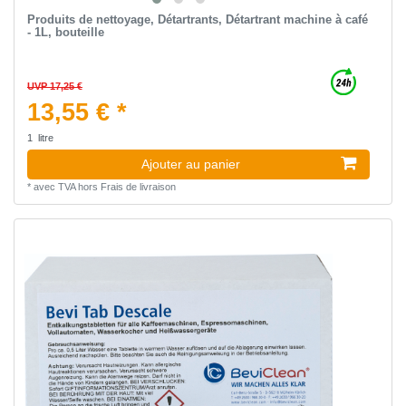
Produits de nettoyage, Détartrants, Détartrant machine à café
- 1L, bouteille
UVP 17,25 €
13,55 € *
1
litre
Ajouter au panier
*
avec TVA
hors
Frais de livraison