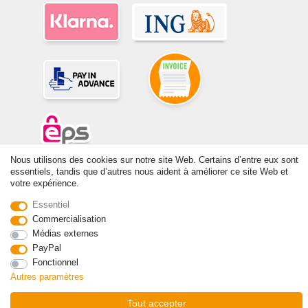
Nous utilisons des cookies sur notre site Web. Certains d’entre eux sont
essentiels, tandis que d’autres nous aident à améliorer ce site Web et
© Copyright 2026 | Tous droits réservés. -Tous droits réservés – Les
votre expérience.
prix indiqués par le Vendeur au moment de la commande sont libellés
en Euros TTC. Les conditions s’appliquent aux livraisons en France !
Essentiel
Commercialisation
Contact
Rétracter le contrat ici
Médias externes
PayPal
Fonctionnel
Autres paramètres
Tout accepter