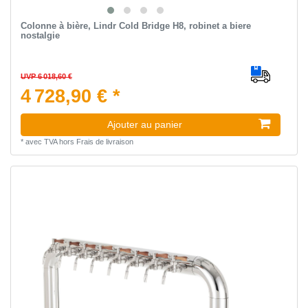
Colonne à bière, Lindr Cold Bridge H8, robinet a biere
nostalgie
UVP 6 018,60 €
4 728,90 € *
Ajouter au panier
*
avec TVA
hors
Frais de livraison