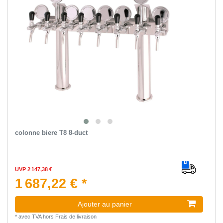
colonne biere T8 8-duct
UVP 2 147,38 €
1 687,22 € *
Ajouter au panier
*
avec TVA
hors
Frais de livraison