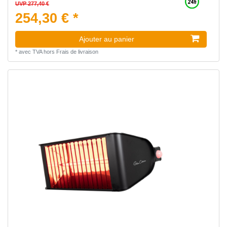
UVP 277,40 €
254,30 € *
Ajouter au panier
*
avec TVA
hors
Frais de livraison