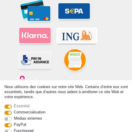
Nous utilisons des cookies sur notre site Web. Certains d’entre eux sont
essentiels, tandis que d’autres nous aident à améliorer ce site Web et
votre expérience.
© Copyright 2026 | Tous droits réservés. -Tous droits réservés – Les
prix indiqués par le Vendeur au moment de la commande sont libellés
Essentiel
en Euros TTC. Les conditions s’appliquent aux livraisons en France !
Commercialisation
Médias externes
PayPal
Contact
Rétracter le contrat ici
Fonctionnel