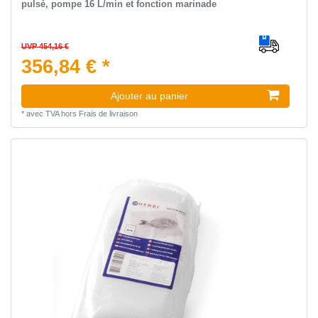
pulsé, pompe 16 L/min et fonction marinade
UVP 454,16 €
356,84 € *
Ajouter au panier
*
avec TVA
hors
Frais de livraison