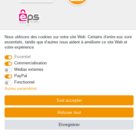
© Copyright 2026 | Tous droits réservés. -Tous droits réservés – Les
Nous utilisons des cookies sur notre site Web. Certains d’entre eux sont
prix indiqués par le Vendeur au moment de la commande sont libellés
essentiels, tandis que d’autres nous aident à améliorer ce site Web et
en Euros TTC. Les conditions s’appliquent aux livraisons en France !
votre expérience.
Essentiel
Contact
Rétracter le contrat ici
Commercialisation
Médias externes
PayPal
Fonctionnel
Autres paramètres
Tout accepter
Refuser tout
Enregistrer