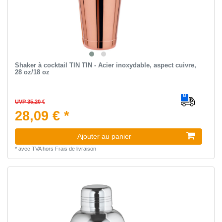
Shaker à cocktail TIN TIN - Acier inoxydable, aspect cuivre,
28 oz/18 oz
UVP 35,20 €
28,09 € *
Ajouter au panier
*
avec TVA
hors
Frais de livraison