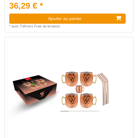
36,29 € *
Ajouter au panier
*
avec TVA
hors
Frais de livraison