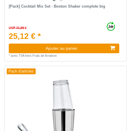
[Pack] Сocktail Mix Set - Boston Shaker complete big
UVP 31,98 €
25,12 € *
Ajouter au panier
*
avec TVA
hors
Frais de livraison
Pack d’articles