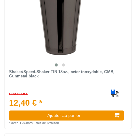
Shaker/Speed-Shaker TIN 18oz., acier inoxydable, GMB,
Gunmetal black
UVP 13,50 €
12,40 € *
Ajouter au panier
*
avec TVA
hors
Frais de livraison