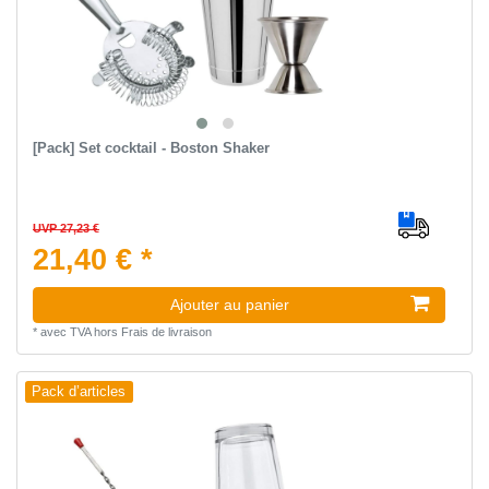
[Pack] Set cocktail - Boston Shaker
UVP 27,23 €
21,40 € *
Ajouter au panier
*
avec TVA
hors
Frais de livraison
Pack d’articles