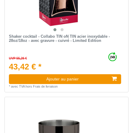
Shaker cocktail - Collabo TIN oN TIN acier inoxydable -
28oz/18oz - avec gravure - cuivré - Limited Edition
UVP 55,26 €
43,42 € *
Ajouter au panier
*
avec TVA
hors
Frais de livraison