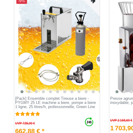
-9%
[Pack] Ensemble complet Tireuse a biere -
Presse agrum
PYGMY 25 LE machine a biere, pompe a biere
inoxydable, j
1 ligne, 25 litres/h, professionnelle, Green Line
UVP 2 168,60 €
UVP 729,00 €
1 703,90
662,88 € *