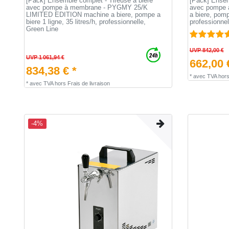
[Pack] Ensemble complet - Tireuse a biere
[Pack] Ensem
avec pompe à membrane - PYGMY 25/K
avec pompe 
LIMITED EDITION machine a biere, pompe a
a biere, pompe
biere 1 ligne, 35 litres/h, professionnelle,
professionnel
Green Line
UVP 842,00 €
UVP 1 061,94 €
662,00 
834,38 € *
*
avec TVA
hor
*
avec TVA
hors
Frais de livraison
-4%