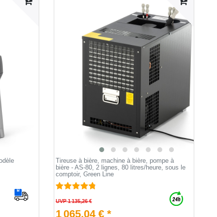
odèle
Tireuse à bière, machine à bière, pompe à
bière - AS-80, 2 lignes, 80 litres/heure, sous le
comptoir, Green Line
UVP 1 135,26 €
1 065,04 € *