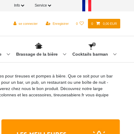
Info
Service
se connecter
Enregistrer
0
0
0,00 EUR
re
Brassage de la bière
Cocktails barman
res pour tireuses et pompes à bière. Que ce soit pour un bar
 pour un bar, un pub, un restaurant ou une boîte de nuit -
ouverez chez nous le bon produit. Découvrez notre large
colonnes et les accessoires, tireusesabiere.fr vous équipe