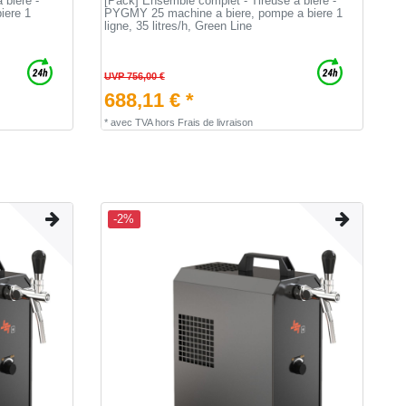
 biere -
[Pack] Ensemble complet - Tireuse a biere -
iere 1
PYGMY 25 machine a biere, pompe a biere 1
ligne, 35 litres/h, Green Line
UVP 756,00 €
688,11 € *
*
avec TVA
hors
Frais de livraison
-2%