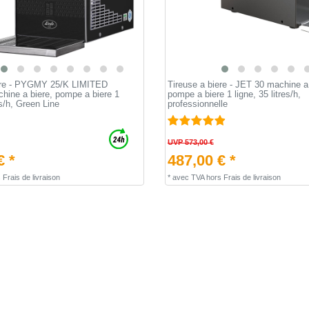
iere - PYGMY 25/K LIMITED
Tireuse a biere - JET 30 machine a 
ine a biere, pompe a biere 1
pompe a biere 1 ligne, 35 litres/h,
es/h, Green Line
professionnelle
UVP 573,00 €
€ *
487,00 € *
s
Frais de livraison
*
avec TVA
hors
Frais de livraison