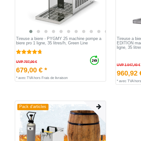
Tireuse a biere - PYGMY 25 machine pompe a
Tireuse a b
biere pro 1 ligne, 35 litres/h, Green Line
EDITION mach
ligne, 35 litr
UVP 707,00 €
UVP 1 047,40 €
679,00 € *
960,92 
*
avec TVA
hors
Frais de livraison
*
avec TVA
hor
Pack d’articles