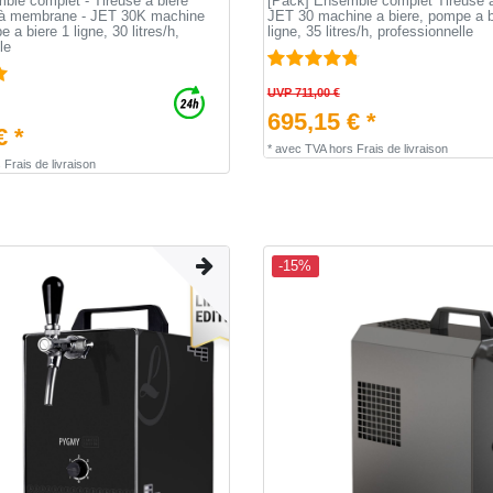
ble complet - Tireuse a biere
[Pack] Ensemble complet Tireuse a
à membrane - JET 30K machine
JET 30 machine a biere, pompe a b
 a biere 1 ligne, 30 litres/h,
ligne, 35 litres/h, professionnelle
le
UVP 711,00 €
695,15 € *
€ *
*
avec TVA
hors
Frais de livraison
s
Frais de livraison
-15%