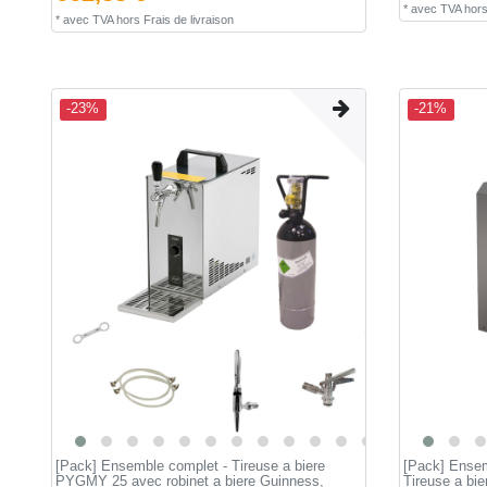
*
avec TVA
hor
*
avec TVA
hors
Frais de livraison
-23%
-21%
[Pack] Ensemble complet - Tireuse a biere
[Pack] Ensem
PYGMY 25 avec robinet a biere Guinness,
Tireuse a bi