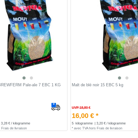
, BREWFERM Pale-ale 7 EBC 1 KG
Malt de blé noir 15 EBC 5 kg
UVP 18,80 €
16,00 € *
 3,28 € / kilogramme
5
kilogramme
| 3,20 € / kilogramme
s
Frais de livraison
*
avec TVA
hors
Frais de livraison