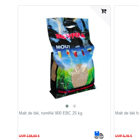
Malt de blé, torréfié 900 EBC 25 kg
Malt de blé 
UVP 138,60 €
UVP 5,45 €