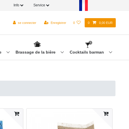
Info
Service
se connecter
Enregistrer
0
0
0,00 EUR
re
Brassage de la bière
Cocktails barman