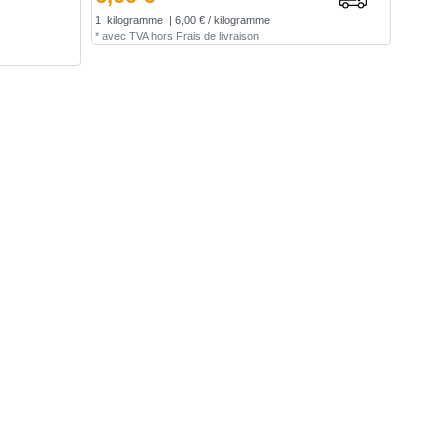
1
kilogramme
| 6,00 € / kilogramme
*
avec TVA
hors
Frais de livraison