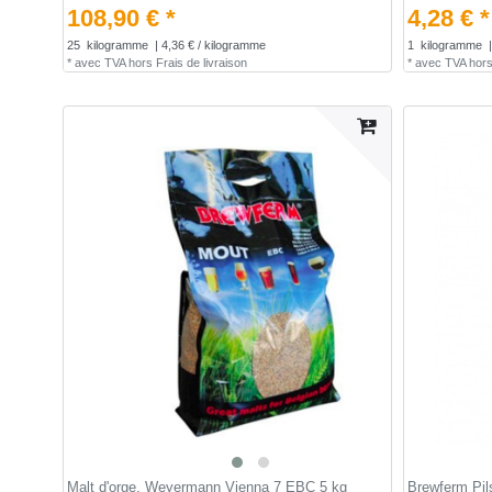
108,90 € *
4,28 € *
25
kilogramme
| 4,36 € / kilogramme
1
kilogramme
|
*
avec TVA
hors
Frais de livraison
*
avec TVA
hor
Malt d'orge, Weyermann Vienna 7 EBC 5 kg
Brewferm Pil