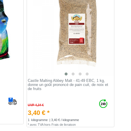
Castle Malting Abbey Malt - 41-49 EBC, 1 kg,
donne un goût prononcé de pain cuit, de noix et
de fruits
UVP 4,34 €
3,40 € *
1
kilogramme
| 3,40 € / kilogramme
*
avec TVA
hors
Frais de livraison