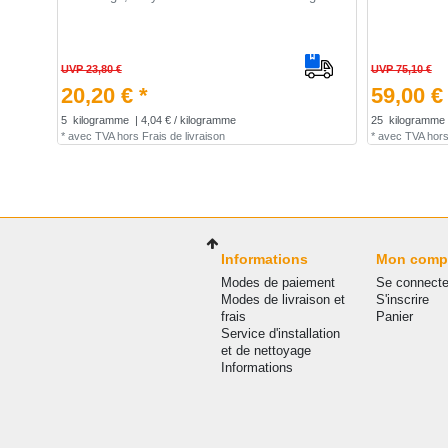
UVP 23,80 €
UVP 75,10 €
20,20 € *
59,00 €
5
kilogramme
| 4,04 € / kilogramme
25
kilogramme
*
avec TVA
hors
Frais de livraison
*
avec TVA
hor
Informations
Mon comp
Modes de paiement
Se connecte
Modes de livraison et
S'inscrire
frais
Panier
Service d'installation
et de nettoyage
Informations