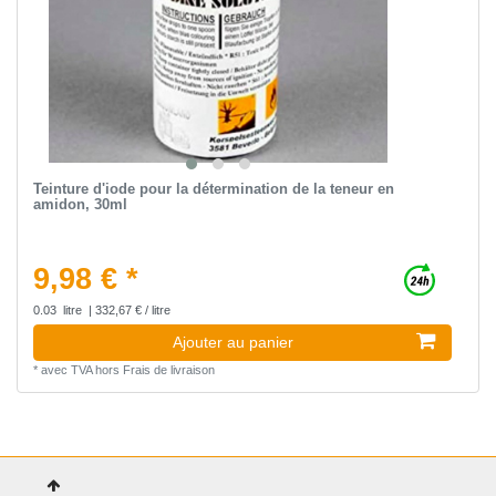
Teinture d'iode pour la détermination de la teneur en
amidon, 30ml
9,98 € *
0.03
litre
| 332,67 € / litre
Ajouter au panier
*
avec TVA
hors
Frais de livraison