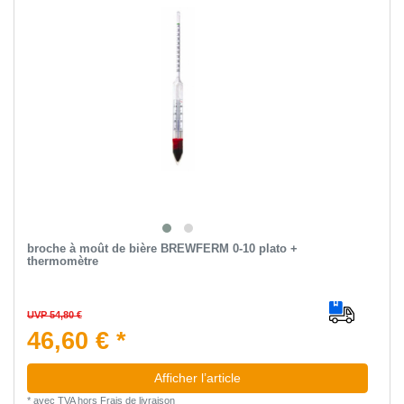
broche à moût de bière BREWFERM 0-10 plato +
thermomètre
UVP 54,80 €
46,60 € *
Afficher l’article
*
avec TVA
hors
Frais de livraison