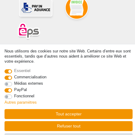
© Copyright 2026 | Tous droits réservés. -Tous droits réservés – Les
Nous utilisons des cookies sur notre site Web. Certains d’entre eux sont
prix indiqués par le Vendeur au moment de la commande sont libellés
essentiels, tandis que d’autres nous aident à améliorer ce site Web et
en Euros TTC. Les conditions s’appliquent aux livraisons en France !
votre expérience.
Essentiel
Contact
Rétracter le contrat ici
Commercialisation
Médias externes
PayPal
Fonctionnel
Autres paramètres
Tout accepter
Refuser tout