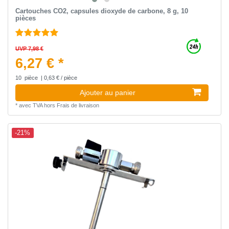
Cartouches CO2, capsules dioxyde de carbone, 8 g, 10
pièces
UVP 7,98 €
6,27 € *
10
pièce
| 0,63 € / pièce
Ajouter au panier
*
avec TVA
hors
Frais de livraison
-21%