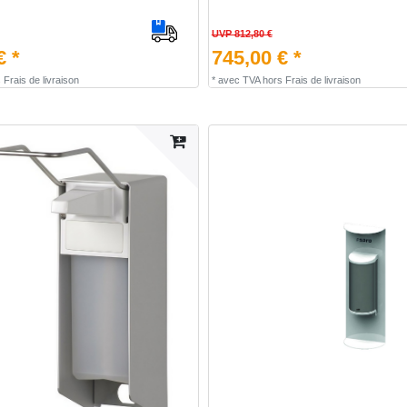
UVP 812,80 €
€ *
745,00 € *
s
Frais de livraison
*
avec TVA
hors
Frais de livraison