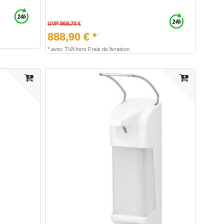
UVP 969,70 €
888,90 € *
*
avec TVA
hors
Frais de livraison