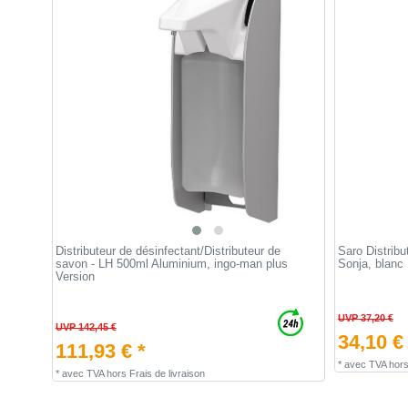
Distributeur de désinfectant/Distributeur de
Saro Distribu
savon - LH 500ml Aluminium, ingo-man plus
Sonja, blanc
Version
UVP 37,20 €
UVP 142,45 €
34,10 €
111,93 € *
*
avec TVA
hor
*
avec TVA
hors
Frais de livraison