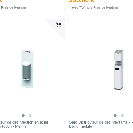
€ *
330,80 € *
s
Frais de livraison
*
avec TVA
hors
Frais de livraison
teur de désinfection en acier
Saro Distributeur de désinfectants -
 touch - Melina
blanc, mobile