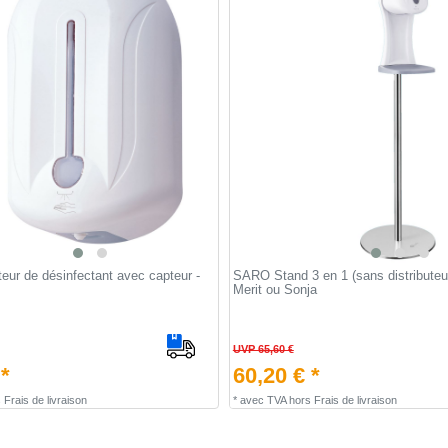
teur de désinfectant avec capteur -
SARO Stand 3 en 1 (sans distributeu
Merit ou Sonja
UVP 65,60 €
 *
60,20 € *
s
Frais de livraison
*
avec TVA
hors
Frais de livraison