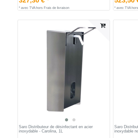
327,30 € *
523,50 
*
avec TVA
hors
Frais de livraison
*
avec TVA
hor
Saro Distributeur de désinfectant en acier
Saro Distribu
inoxydable - Carolina, 1L
inoxydable no