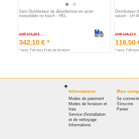
Saro Distributeur de désinfection en acier
Distributeur 
inoxydable no touch - HEL
savon - LH 5
UVP 373,20 €
UVP 148,27 €
342,10 € *
116,50 
*
avec TVA
hors
Frais de livraison
*
avec TVA
hor
Informations
Mon comp
Modes de paiement
Se connecte
Modes de livraison et
S'inscrire
frais
Panier
Service d'installation
et de nettoyage
Informations