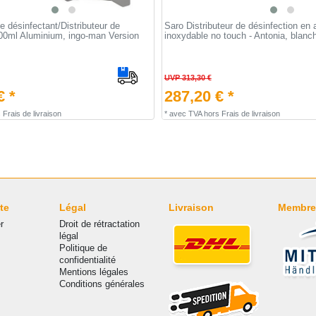
de désinfectant/Distributeur de
Saro Distributeur de désinfection en 
00ml Aluminium, ingo-man Version
inoxydable no touch - Antonia, blanc
UVP 313,30 €
€ *
287,20 € *
s
Frais de livraison
*
avec TVA
hors
Frais de livraison
te
Légal
Livraison
Membre
r
Droit de rétractation
légal
Politique de
confidentialité
Mentions légales
Conditions générales