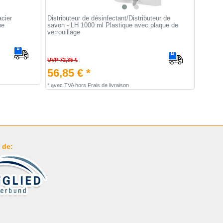
acier
Distributeur de désinfectant/Distributeur de
he
savon - LH 1000 ml Plastique avec plaque de
verrouillage
UVP 72,35 €
56,85 € *
*
avec TVA
hors
Frais de livraison
 de: