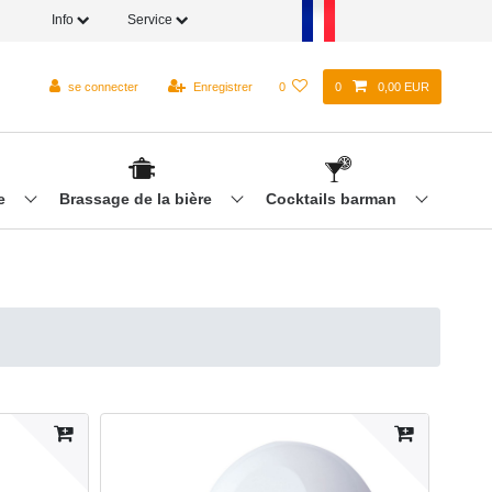
Info
Service
se connecter
Enregistrer
0
0
0,00 EUR
re
Brassage de la bière
Cocktails barman