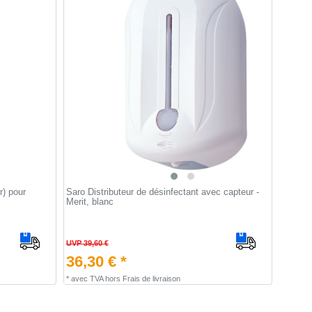
r) pour
Saro Distributeur de désinfectant avec capteur -
Merit, blanc
UVP 39,60 €
36,30 € *
*
avec TVA
hors
Frais de livraison