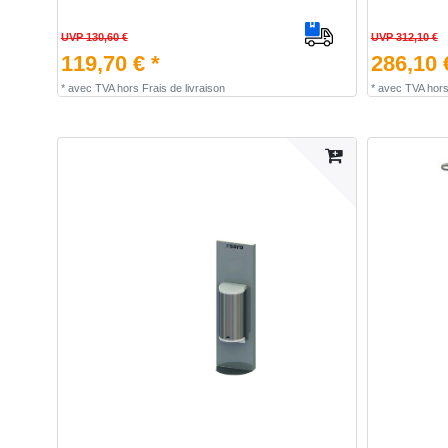
UVP 130,60 €
UVP 312,10 €
119,70 € *
286,10 
*
avec TVA
hors
Frais de livraison
*
avec TVA
hor