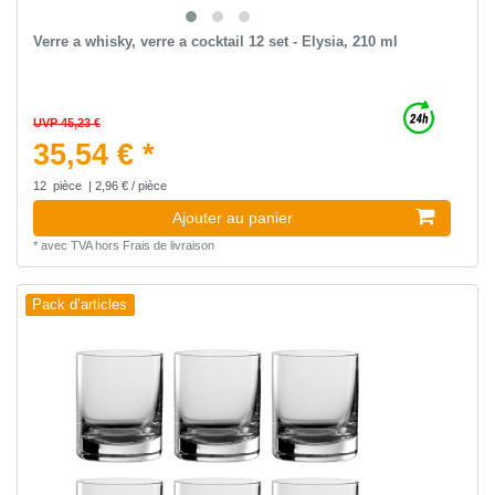
Verre a whisky, verre a cocktail 12 set - Elysia, 210 ml
UVP 45,23 €
35,54 € *
12
pièce
| 2,96 € / pièce
Ajouter au panier
*
avec TVA
hors
Frais de livraison
Pack d’articles