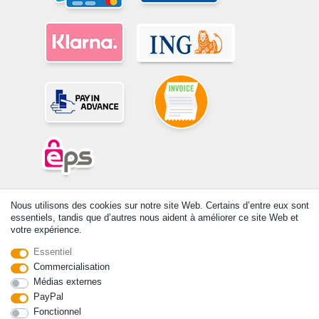
© Copyright 2026 | Tous droits réservés. -Tous droits réservés – Les
Nous utilisons des cookies sur notre site Web. Certains d’entre eux sont
prix indiqués par le Vendeur au moment de la commande sont libellés
essentiels, tandis que d’autres nous aident à améliorer ce site Web et
en Euros TTC. Les conditions s’appliquent aux livraisons en France !
votre expérience.
Essentiel
Contact
Rétracter le contrat ici
Commercialisation
Médias externes
PayPal
Fonctionnel