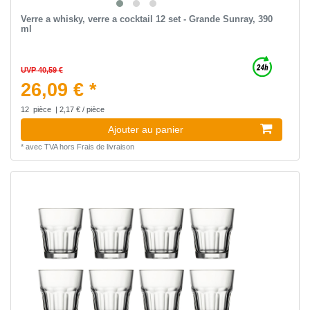
Verre a whisky, verre a cocktail 12 set - Grande Sunray, 390
ml
UVP 40,59 €
26,09 € *
12
pièce
| 2,17 € / pièce
Ajouter au panier
*
avec TVA
hors
Frais de livraison