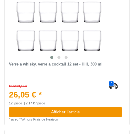
Verre a whisky, verre a cocktail 12 set - Hill, 300 ml
UVP 33,15 €
26,05 € *
12
pièce
| 2,17 € / pièce
Afficher l’article
*
avec TVA
hors
Frais de livraison