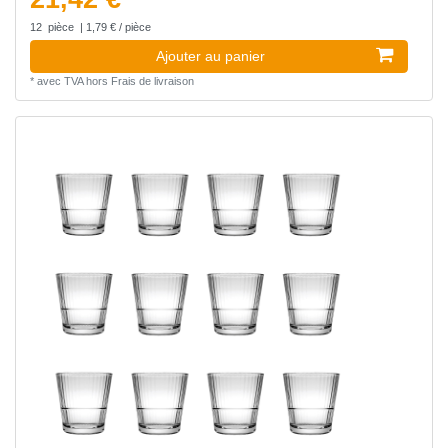
12
pièce
| 1,79 € / pièce
Ajouter au panier
*
avec TVA
hors
Frais de livraison