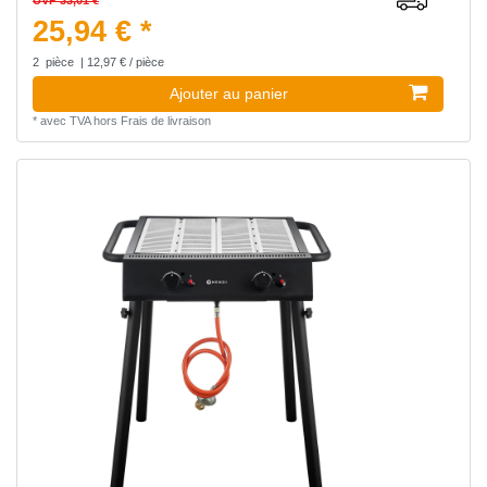
UVP 33,01 €
25,94 € *
2
pièce
| 12,97 € / pièce
Ajouter au panier
*
avec TVA
hors
Frais de livraison