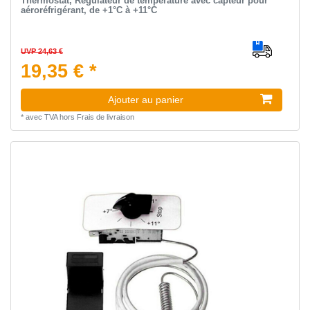
Thermostat, Régulateur de température avec capteur pour
aéroréfrigérant, de +1°C à +11°C
UVP 24,63 €
19,35 € *
Ajouter au panier
*
avec TVA
hors
Frais de livraison