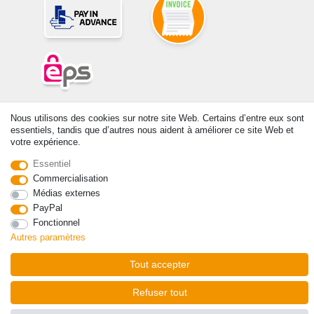
© Copyright 2026 | Tous droits réservés. -Tous droits réservés – Les
Nous utilisons des cookies sur notre site Web. Certains d’entre eux sont
prix indiqués par le Vendeur au moment de la commande sont libellés
essentiels, tandis que d’autres nous aident à améliorer ce site Web et
en Euros TTC. Les conditions s’appliquent aux livraisons en France !
votre expérience.
Essentiel
Contact
Rétracter le contrat ici
Commercialisation
Médias externes
PayPal
Fonctionnel
Autres paramètres
Tout accepter
Refuser tout