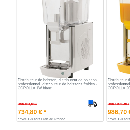
Distributeur de boisson, distributeur de boisson
Distributeur 
professionnel. distributeur de boissons froides -
professionnel
COROLLA 1W blanc
COROLLA 2G
UVP 801,60 €
UVP 1 076,40 €
734,80 € *
986,70 
*
avec TVA
hors
Frais de livraison
*
avec TVA
hor