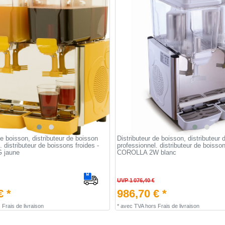
de boisson, distributeur de boisson
Distributeur de boisson, distributeur
. distributeur de boissons froides -
professionnel. distributeur de boisson
 jaune
COROLLA 2W blanc
UVP 1 076,40 €
€ *
986,70 € *
s
Frais de livraison
*
avec TVA
hors
Frais de livraison