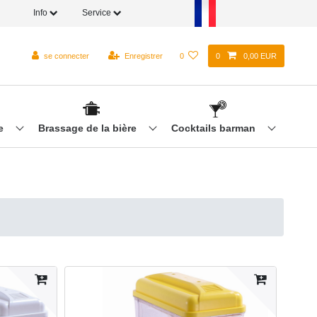
Info
Service
se connecter
Enregistrer
0
0
0,00 EUR
re
Brassage de la bière
Cocktails barman