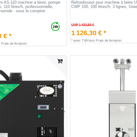
ère AS-110 machine a biere, pompe
Refroidisseur pour machine à bière 
s, 110 litres/h, professionnelle,
CWP 100, 100 litres/h, 3 lignes, Gre
 humide - sous le comptoir
UVP 1 433,50 €
1 126,30 € *
 € *
*
avec TVA
hors
Frais de livraison
s
Frais de livraison