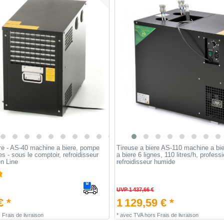
ere - AS-40 machine a biere, pompe
Tireuse a biere AS-110 machine a bi
es - sous le comptoir, refroidisseur
a biere 6 lignes, 110 litres/h, professi
n Line
refroidisseur humide
UVP 1 437,66 €
€ *
1 129,59 € *
s
Frais de livraison
*
avec TVA
hors
Frais de livraison