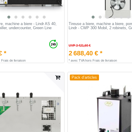
re, machine a biere - Lindr AS 40,
Tireuse a biere, machine a biere, po
hiller, undercounter, Green Line
Lindr - CWP 300 Mobil, 2 robinets, G
UVP 3 421,60 €
€ *
2 688,40 € *
s
Frais de livraison
*
avec TVA
hors
Frais de livraison
Pack d’articles