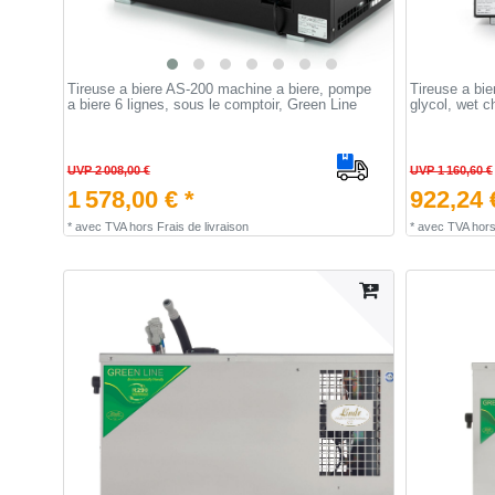
Tireuse a biere AS-200 machine a biere, pompe
Tireuse a bie
a biere 6 lignes, sous le comptoir, Green Line
glycol, wet c
UVP 2 008,00 €
UVP 1 160,60 €
1 578,00 € *
922,24 
*
avec TVA
hors
Frais de livraison
*
avec TVA
hor