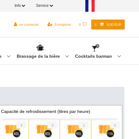
Info
Service
se connecter
Enregistrer
0
0
0,00 EUR
re
Brassage de la bière
Cocktails barman
Capacité de refroidissement (litres par heure)
4
3
1
4