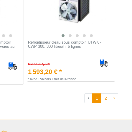
omptoir
Refroidisseur d'eau sous comptoir, UTWK -
 voies au
CWP 300, 300 litres/h, 6 lignes
UVP 2 027,70 €
1 593,20 € *
*
avec TVA
hors
Frais de livraison
1
2