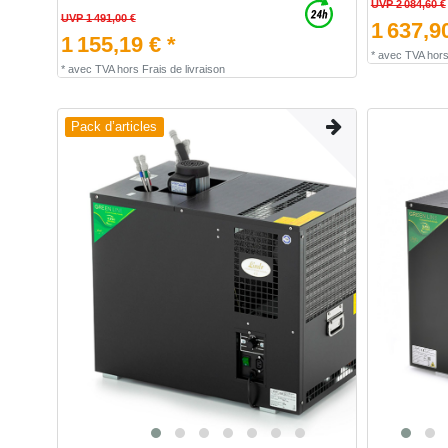
UVP 2 084,60 €
UVP 1 491,00 €
1 637,90
1 155,19 € *
*
avec TVA
hor
*
avec TVA
hors
Frais de livraison
Pack d’articles