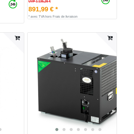
UVP 1 135,26 €
891,99 € *
*
avec TVA
hors
Frais de livraison