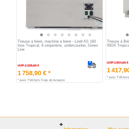
Tireuse a biere, machine a biere - Lindr AS 160
Tireuse à Biè
Inox Tropical, 8 serpentins, undercounter, Green
INOX Tropica
Line
UVP 1 804,60 €
UVP 2 238,60 €
1 417,90
1 758,90 € *
*
avec TVA
hor
*
avec TVA
hors
Frais de livraison