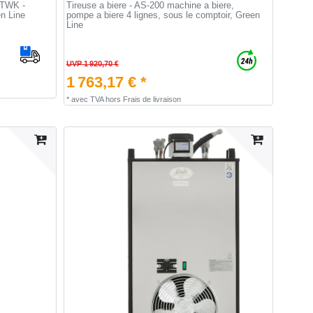
UTWK -
Tireuse a biere - AS-200 machine a biere,
en Line
pompe a biere 4 lignes, sous le comptoir, Green
Line
UVP 1 920,70 €
1 763,17 € *
*
avec TVA
hors
Frais de livraison