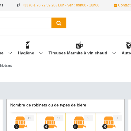
 !
+33 (0)1 70 72 59 20 / Lun - Ven : 09h00 - 18h00
Contact
ère
Hygiène
Tireuses Marmite à vin chaud
Aut
frigérant
Nombre de robinets ou de types de bière
11
11
5
1