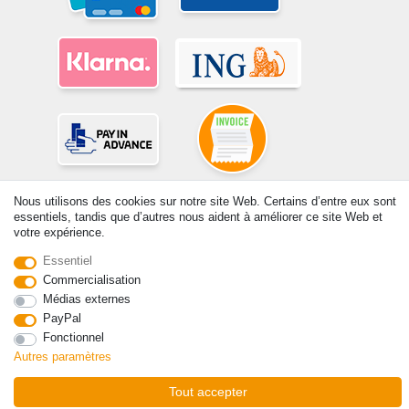
Nous utilisons des cookies sur notre site Web. Certains d’entre eux sont
essentiels, tandis que d’autres nous aident à améliorer ce site Web et
votre expérience.
Essentiel
© Copyright 2026 | Tous droits réservés. -Tous droits réservés – Les
prix indiqués par le Vendeur au moment de la commande sont libellés
Commercialisation
en Euros TTC. Les conditions s’appliquent aux livraisons en France !
Médias externes
PayPal
Fonctionnel
Contact
Rétracter le contrat ici
Autres paramètres
Tout accepter