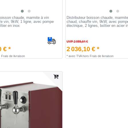
boisson chaude, marmite à vin
Distributeur boisson chaude, marmite
fe vin, 9kW, 1 ligne, avec pompe
chaud, chauffe vin, 9kW, avec pomp
îtier en inox
électrique, 2 lignes, boîtier en acier 
UVP 2 089,64 €
 € *
2 036,10 € *
s
Frais de livraison
*
avec TVA
hors
Frais de livraison