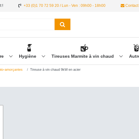
 !
+33 (0)1 70 72 59 20 / Lun - Ven : 09h00 - 18h00
Contact
ère
Hygiène
Tireuses Marmite à vin chaud
Aut
to-amorçantes
Tireuse à vin chaud 9kW en acier