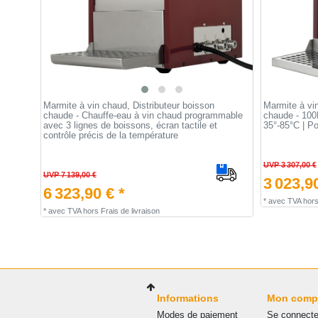
Marmite à vin chaud, Distributeur boisson
Marmite à vin
chaude - Chauffe-eau à vin chaud programmable
chaude - 100L
avec 3 lignes de boissons, écran tactile et
35°-85°C | P
contrôle précis de la température
UVP 3 307,00 €
UVP 7 139,00 €
3 023,90
6 323,90 € *
*
avec TVA
hor
*
avec TVA
hors
Frais de livraison
Informations
Mon comp
Modes de paiement
Se connecte