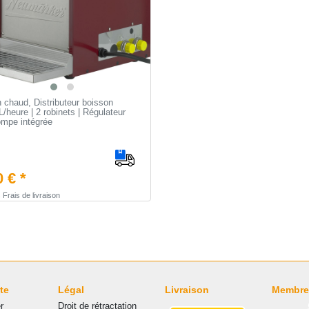
 chaud, Distributeur boisson
/heure | 2 robinets | Régulateur
ompe intégrée
 € *
s
Frais de livraison
te
Légal
Livraison
Membre
r
Droit de rétractation