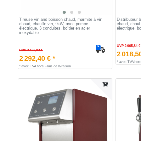
Tireuse vin and boisson chaud, marmite à vin
Distributeur 
chaud, chauffe vin, 9kW, avec pompe
chaud, chauf
électrique, 3 conduites, boîtier en acier
électrique, bo
inoxydable
UVP 2 065,84 €
UVP 2 422,84 €
2 018,50
2 292,40 € *
*
avec TVA
hor
*
avec TVA
hors
Frais de livraison