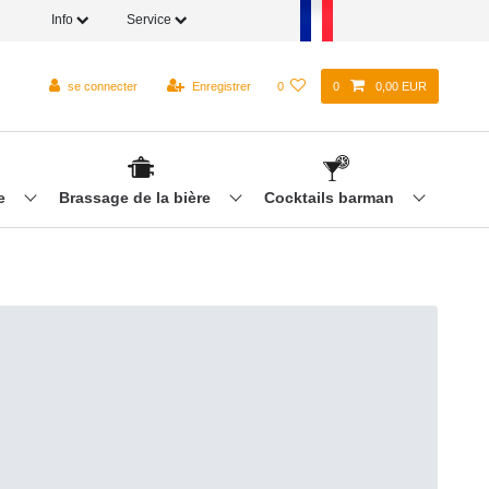
Info
Service
se connecter
Enregistrer
0
0
0,00 EUR
re
Brassage de la bière
Cocktails barman