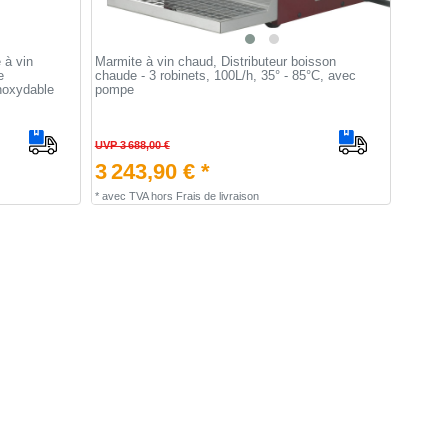
 à vin
Marmite à vin chaud, Distributeur boisson
e
chaude - 3 robinets, 100L/h, 35° - 85°C, avec
inoxydable
pompe
UVP 3 688,00 €
3 243,90 € *
*
avec TVA
hors
Frais de livraison