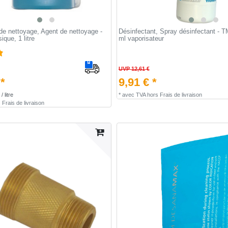
de nettoyage, Agent de nettoyage -
Désinfectant, Spray désinfectant - T
ique, 1 litre
ml vaporisateur
UVP 12,61 €
 *
9,91 € *
/ litre
*
avec TVA
hors
Frais de livraison
s
Frais de livraison