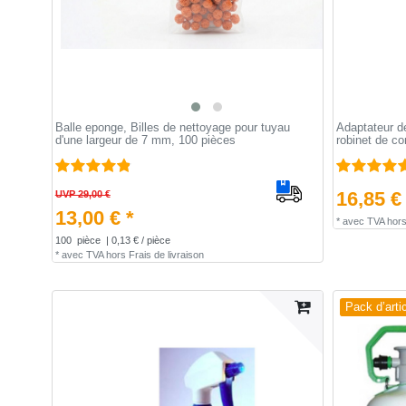
Balle eponge, Billes de nettoyage pour tuyau
Adaptateur d
d'une largeur de 7 mm, 100 pièces
robinet de c
16,85 €
UVP 29,00 €
13,00 € *
*
avec TVA
hor
100
pièce
| 0,13 € / pièce
*
avec TVA
hors
Frais de livraison
Pack d’arti