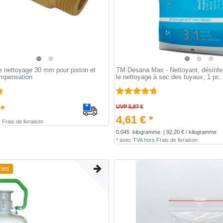
e nettoyage 30 mm pour piston et
TM Desana Max - Nettoyant, désinfec
ompensation
le nettoyage à sec des tuyaux, 1 pc.
 *
UVP 5,87 €
4,61 € *
s
Frais de livraison
0.045
kilogramme
| 92,20 € / kilogramme
*
avec TVA
hors
Frais de livraison
cles