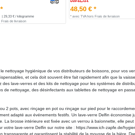
UVP 61,73 €
 *
48,50 € *
| 29,33 € / kilogramme
*
avec TVA
hors
Frais de livraison
s
Frais de livraison
 le nettoyage hygiénique de vos distributeurs de boissons, pour vos ve
pensables, et cela doit souvent être fait rapidement afin que la vaisselle
des lave-verres et des kits de nettoyage pour les systèmes de distribu
 de nettoyage, des désinfectants aux tablettes de nettoyage en passan
u 2 pots, avec rinçage en pot ou rinçage sur pied pour le raccordement
èrement adapté aux événements festifs. Un lave-verre Delfin économise j
oyage. La brosse intérieure est fixée avec un verrou à baïonnette, elle 
 votre lave-verre Delfin sur notre site : https://www.ich-zapfe.de/hygie
on transparente et garantissent la stabilité de la mousse de la bière. 