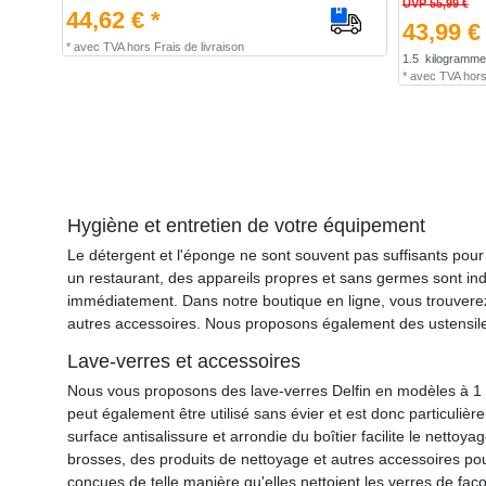
UVP 55,99 €
44,62 € *
43,99 €
*
avec TVA
hors
Frais de livraison
1.5
kilogramme
*
avec TVA
hor
Hygiène et entretien de votre équipement
Le détergent et l'éponge ne sont souvent pas suffisants pour
un restaurant, des appareils propres et sans germes sont indis
immédiatement. Dans notre boutique en ligne, vous trouverez 
autres accessoires. Nous proposons également des ustensiles
Lave-verres et accessoires
Nous vous proposons des lave-verres Delfin en modèles à 1 o
peut également être utilisé sans évier et est donc particuli
surface antisalissure et arrondie du boîtier facilite le nett
brosses, des produits de nettoyage et autres accessoires pour
conçues de telle manière qu'elles nettoient les verres de faç