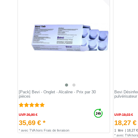
[Pack] Bevi - Onglet - Alcaline - Prix par 30
Bevi Désinfe
pièces
pulvérisateur
UVP 36,90 €
UVP 19,03 €
35,69 € *
18,27 €
*
avec TVA
hors
Frais de livraison
1
litre
| 18,27 € 
*
avec TVA
hor