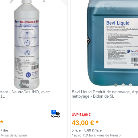
ctant - NeutroDes IHO, avec
Bevi Liquid Produit de nettoyage, Ag
 1L
nettoyage - Bidon de 5L
UVP 51,00 €
 *
43,00 € *
/ litre
5
litre
| 8,60 € / litre
s
Frais de livraison
*
avec TVA
hors
Frais de livraison