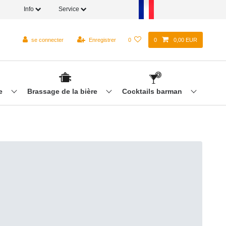
Info
Service
se connecter
Enregistrer
0
0
0,00 EUR
re
Brassage de la bière
Cocktails barman