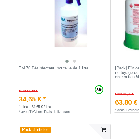
TM 70 Désinfectant, bouteille de 1 litre
[Pack] Fût de
nettoyage de 
distribution 
UVP 44,10 €
UVP 81,20 €
34,65 € *
63,80 €
1
litre
| 34,65 € / litre
*
avec TVA
hor
*
avec TVA
hors
Frais de livraison
Pack d’articles