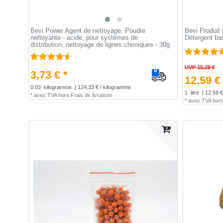
Bevi Power Agent de nettoyage, Poudre
Bevi Produit 
nettoyante - acide, pour systèmes de
Détergent bas
distribution, nettoyage de lignes chimiques - 30g
UVP 15,39 €
3,73 € *
12,59 €
0.03
kilogramme
| 124,33 € / kilogramme
1
litre
| 12,59 € 
*
avec TVA
hors
Frais de livraison
*
avec TVA
hor