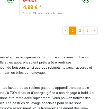
UVP 5,59 €
4,99 € *
*
avec TVA
hors
Frais de livraison
1
2
3
rres et autres équipements. Surtout si vous avez un bar ou
 et les appareils soient prêts à être réutilisés
tion de boissons ainsi que des robinets, tuyaux, raccords et
t par les billes de nettoyage.
 au lavabo ou au robinet gastro. L'appareil transportable
usqu'à 70% d'eau et d'énergie grâce à son rinçage à froid. La
peut donc être remplacée rapidement. Vous pouvez trouver des
ne/. Les pastilles de lavage spéciales pour verre sont
Dans notre assortiment, vous trouverez également des lave-