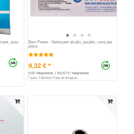
tant, pour
Bevi Power - Nettoyant alcalin, poudre, сena par
pièce
9,32 € *
0.03
kilogramme
| 310,67 € / kilogramme
*
avec TVA
hors
Frais de livraison