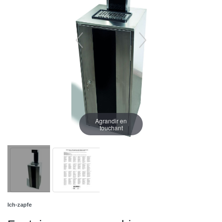
Agrandir en
touchant
Ich-zapfe