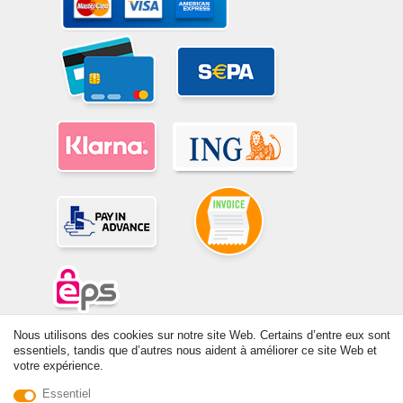
Nous utilisons des cookies sur notre site Web. Certains d’entre eux sont
© Copyright 2026 | Tous droits réservés. -Tous droits réservés – Les
essentiels, tandis que d’autres nous aident à améliorer ce site Web et
prix indiqués par le Vendeur au moment de la commande sont libellés
votre expérience.
en Euros TTC. Les conditions s’appliquent aux livraisons en France !
Essentiel