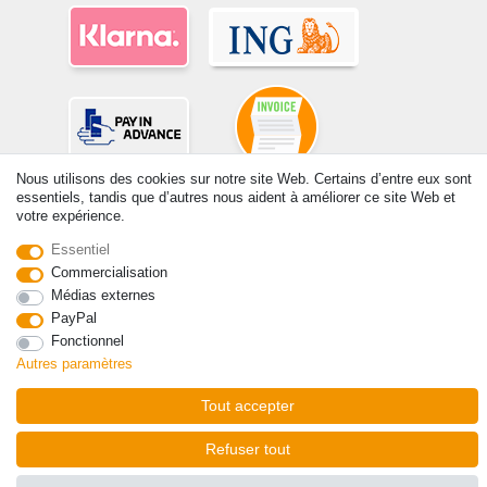
Nous utilisons des cookies sur notre site Web. Certains d’entre eux sont
essentiels, tandis que d’autres nous aident à améliorer ce site Web et
votre expérience.
Essentiel
Commercialisation
© Copyright 2026 | Tous droits réservés. -Tous droits réservés – Les
prix indiqués par le Vendeur au moment de la commande sont libellés
Médias externes
en Euros TTC. Les conditions s’appliquent aux livraisons en France !
PayPal
Fonctionnel
Autres paramètres
Contact
Rétracter le contrat ici
Tout accepter
Refuser tout