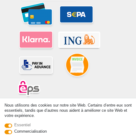
Nous utilisons des cookies sur notre site Web. Certains d’entre eux sont
© Copyright 2026 | Tous droits réservés. -Tous droits réservés – Les
essentiels, tandis que d’autres nous aident à améliorer ce site Web et
prix indiqués par le Vendeur au moment de la commande sont libellés
votre expérience.
en Euros TTC. Les conditions s’appliquent aux livraisons en France !
Essentiel
Commercialisation
Contact
Rétracter le contrat ici