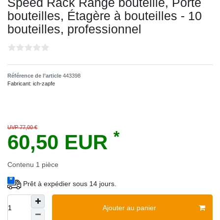
Speed Rack Range bouteille, Porte
bouteilles, Étagère à bouteilles - 10
bouteilles, professionnel
Référence de l’article
443398
Fabricant:
ich-zapfe
UVP 77,00 €
*
60,50 EUR
Contenu
1
pièce
Prêt à expédier sous 14 jours.
Ajouter au panier