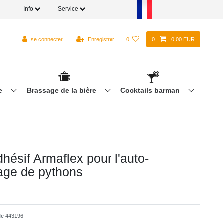
Info
Service
se connecter
Enregistrer
0
0
0,00 EUR
re
Brassage de la bière
Cocktails barman
hésif Armaflex pour l'auto-
ge de pythons
cle
443196