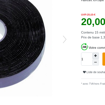
Fabricant:
ich-zapfe
UVP 20,15 €
20,0
Contenu
15
mèt
Prix de base
1,3
Votre comm
Liste de souha
* avec TVA hors
Frais