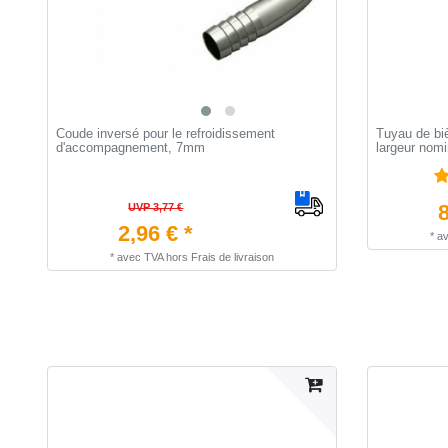
Coude inversé pour le refroidissement
Tuyau de biè
d'accompagnement, 7mm
largeur nomi
8
UVP 3,77 €
2,96 € *
*
a
*
avec TVA
hors
Frais de livraison