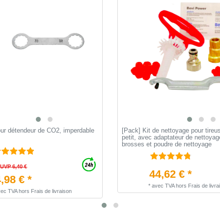
our détendeur de CO2, imperdable
[Pack] Kit de nettoyage pour tireus
petit, avec adaptateur de nettoya
brosses et poudre de nettoyage
UVP 6,40 €
44,62 € *
,98 € *
*
avec TVA
hors
Frais de livra
vec TVA
hors
Frais de livraison