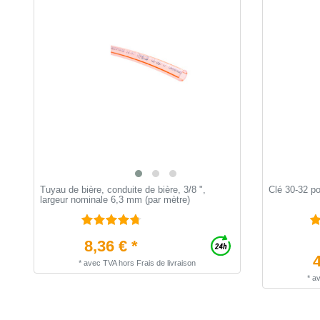
Tuyau de bière, conduite de bière, 3/8 ",
Clé 30-32 p
largeur nominale 6,3 mm (par mètre)
8,36 € *
4
*
avec TVA
hors
Frais de livraison
*
a