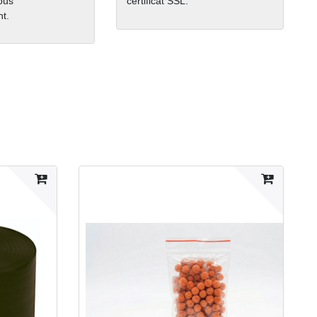
nous
certificat SSL.
t.