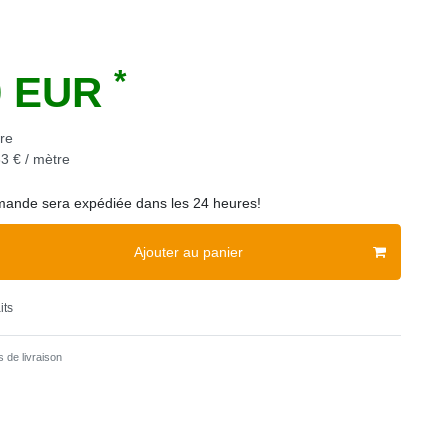
*
0 EUR
re
3 € / mètre
ande sera expédiée dans les 24 heures!
Ajouter au panier
its
 de livraison