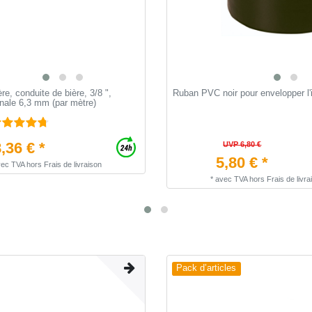
re, conduite de bière, 3/8 ",
Ruban PVC noir pour envelopper l'i
nale 6,3 mm (par mètre)
,36 € *
UVP 6,80 €
5,80 € *
vec TVA
hors
Frais de livraison
*
avec TVA
hors
Frais de livra
Pack d’articles