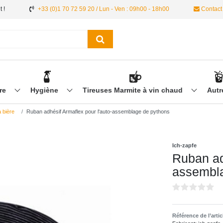
 !
+33 (0)1 70 72 59 20 / Lun - Ven : 09h00 - 18h00
Contact
ère
Hygiène
Tireuses Marmite à vin chaud
Aut
 bière
Ruban adhésif Armaflex pour l'auto-assemblage de pythons
Ich-zapfe
Ruban ad
assembla
Référence de l’arti