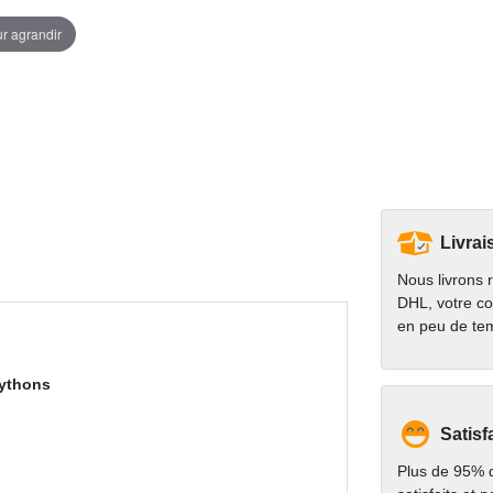
ur agrandir
Livrai
Nous livrons 
DHL, votre co
en peu de te
pythons
Satisf
Plus de 95% d