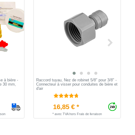
e à bière -
Raccord tuyau, Nez de robinet 5/8" pour 3/8" -
G
ge 30 mm,
Connecteur à visser pour conduites de bière et
à
d'air
16,85 € *
ison
*
avec TVA
hors
Frais de livraison