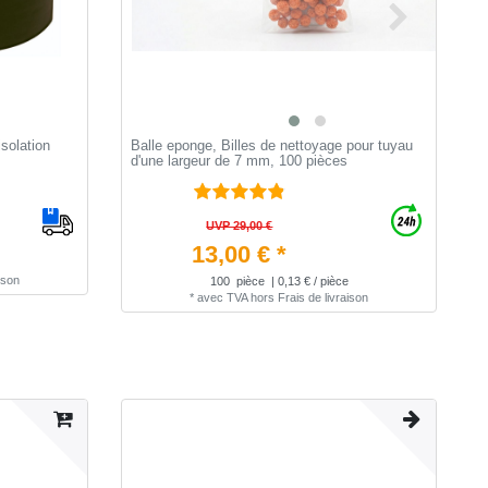
solation
Balle eponge, Billes de nettoyage pour tuyau
R
d'une largeur de 7 mm, 100 pièces
C
d
UVP 29,00 €
13,00 € *
ison
100
pièce
| 0,13 € / pièce
*
avec TVA
hors
Frais de livraison