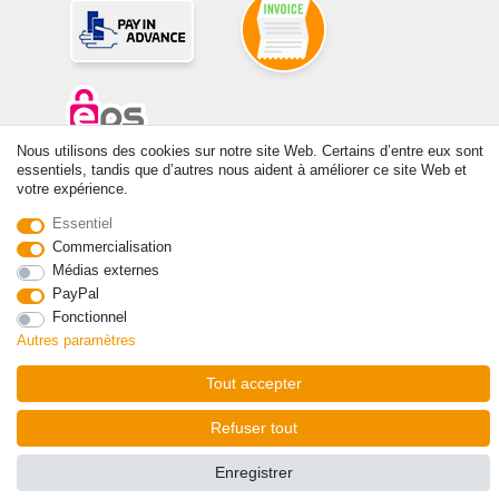
Nous utilisons des cookies sur notre site Web. Certains d’entre eux sont
essentiels, tandis que d’autres nous aident à améliorer ce site Web et
© Copyright 2026 | Tous droits réservés. -Tous droits réservés – Les
votre expérience.
prix indiqués par le Vendeur au moment de la commande sont libellés
en Euros TTC. Les conditions s’appliquent aux livraisons en France !
Essentiel
Commercialisation
Médias externes
Contact
Rétracter le contrat ici
PayPal
Fonctionnel
Autres paramètres
Tout accepter
Refuser tout
Enregistrer