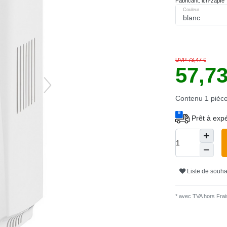
Fabricant:
ich-zapfe
Couleur
UVP 73,47 €
57,7
Contenu
1
pièc
Prêt à expé
Liste de souha
* avec TVA hors
Frais