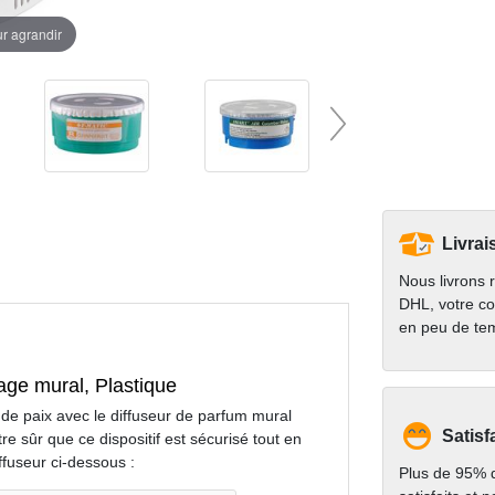
ur agrandir
Livrai
Nous livrons 
DHL, votre co
en peu de te
age mural, Plastique
 de paix avec le diffuseur de parfum mural
Satisf
re sûr que ce dispositif est sécurisé tout en
iffuseur ci-dessous :
Plus de 95% d