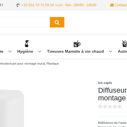
 !
+33 (0)1 70 72 59 20 / Lun - Ven : 09h00 - 18h00
Contact
ère
Hygiène
Tireuses Marmite à vin chaud
Aut
Désodorisant pour montage mural, Plastique
Ich-zapfe
Diffuseu
montage 
Référence de l’arti