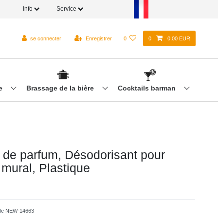
Info
Service
se connecter
Enregistrer
0
0
0,00 EUR
re
Brassage de la bière
Cocktails barman
r de parfum, Désodorisant pour
mural, Plastique
cle
NEW-14663