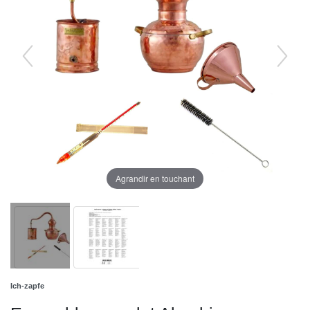
Agrandir en touchant
Ich-zapfe