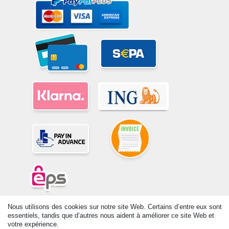
Nous utilisons des cookies sur notre site Web. Certains d’entre eux sont
© Copyright 2026 | Tous droits réservés. -Tous droits réservés – Les
essentiels, tandis que d’autres nous aident à améliorer ce site Web et
prix indiqués par le Vendeur au moment de la commande sont libellés
votre expérience.
en Euros TTC. Les conditions s’appliquent aux livraisons en France !