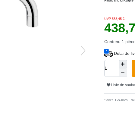
Fabricant:
ich-zapfe
UVP 558,45 €
438,
Contenu
1
pièc
Délai de li
Liste de souha
* avec TVA hors
Frais