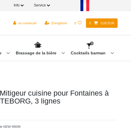
Info
Service
se connecter
Enregistrer
0
0
0,00 EUR
re
Brassage de la bière
Cocktails barman
Mitigeur cuisine pour Fontaines à
ÖTEBORG, 3 lignes
cle
NEW-99699