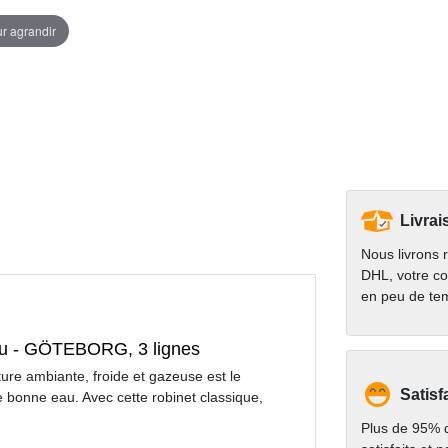
ur agrandir
Livrai
Nous livrons 
DHL, votre co
en peu de te
eau - GÖTEBORG, 3 lignes
re ambiante, froide et gazeuse est le
Satisf
ne bonne eau. Avec cette robinet classique,
Plus de 95% d