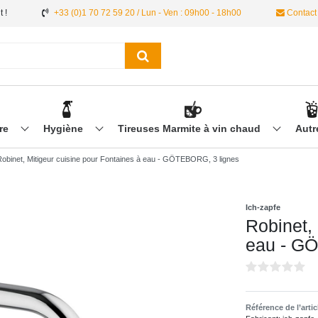
 !
+33 (0)1 70 72 59 20 / Lun - Ven : 09h00 - 18h00
Contact
ère
Hygiène
Tireuses Marmite à vin chaud
Aut
Robinet, Mitigeur cuisine pour Fontaines à eau - GÖTEBORG, 3 lignes
Ich-zapfe
Robinet, 
eau - G
Référence de l’arti