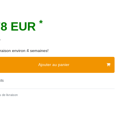
*
78 EUR
e
vraison environ 4 semaines!
Ajouter au panier
its
 de livraison