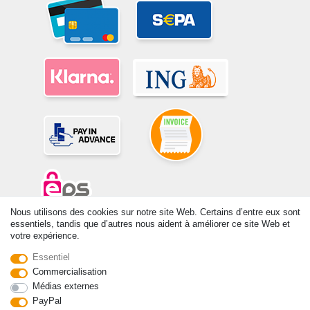
Nous utilisons des cookies sur notre site Web. Certains d’entre eux sont
essentiels, tandis que d’autres nous aident à améliorer ce site Web et
© Copyright 2026 | Tous droits réservés. -Tous droits réservés – Les
votre expérience.
prix indiqués par le Vendeur au moment de la commande sont libellés
en Euros TTC. Les conditions s’appliquent aux livraisons en France !
Essentiel
Commercialisation
Médias externes
Contact
Rétracter le contrat ici
PayPal