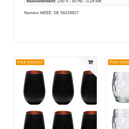
Raccordement:
230 V - 50 Hz - 0,29 kW
Numéro WEEE: DE 58229827
Pack d’articles
Pack d’arti