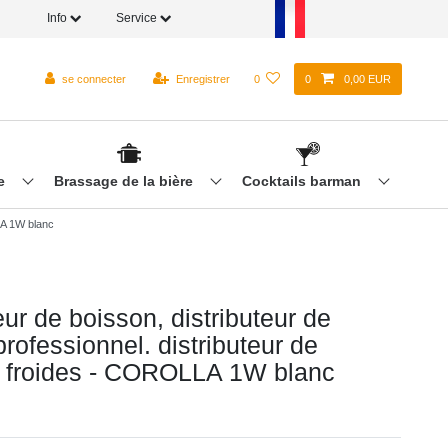
Info
Service
se connecter
Enregistrer
0
0
0,00 EUR
re
Brassage de la bière
Cocktails barman
LLA 1W blanc
eur de boisson, distributeur de
rofessionnel. distributeur de
 froides - COROLLA 1W blanc