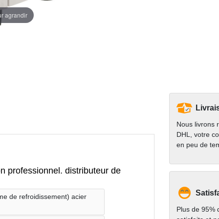
ur agrandir
Livrai
Nous livrons 
DHL, votre co
en peu de te
n professionnel. distributeur de
Satisf
me de refroidissement) acier
Plus de 95% d