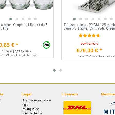
 a biere, Chope de bière lot de 6,
Tireuse a biere - PYGMY 25 mach
3 litre
biere pro 1 ligne, 35 litres/h, Gree
0,65 € *
UVP 707,00 €
679,00 € *
6
pièce
| 6,77 € / pièce
vec TVA
hors
Frais de livraison
*
avec TVA
hors
Frais de livra
te
Légal
Livraison
Membre
r
Droit de rétractation
légal
Politique de
confidentialité