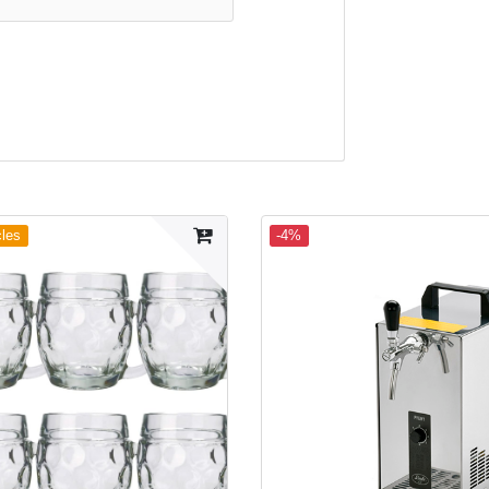
cles
-4%