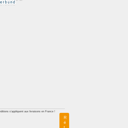
ditions s’appliquent aux livraisons en France !
R
é
t