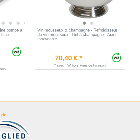
ine pompe a
Vin mousseux & champagne - Refroidisseur
G
n Line
de vin mousseux - Bol à champagne - Acier
à
inoxydable
70,40 € *
*
avec TVA
hors
Frais de livraison
ison
 de: