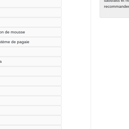
satisfaits et 
recommanden
tion de mousse
système de pagaie
a