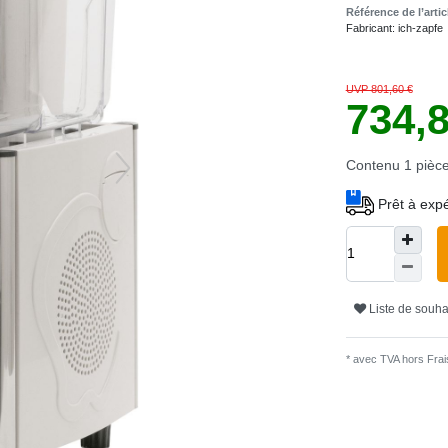
Référence de l’arti
Fabricant:
ich-zapfe
UVP 801,60 €
734,
Contenu
1
pièc
Prêt à expé
Liste de souha
* avec TVA hors
Frais