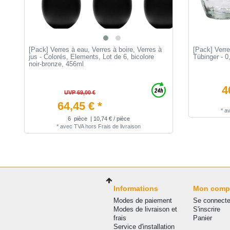
[Pack] Verres à eau, Verres à boire, Verres à
[Pack] Verre
jus - Colorés, Elements, Lot de 6, bicolore
Tübinger - 0,
noir-bronze, 456ml
4
UVP 69,00 €
64,45 € *
*
a
6
pièce
| 10,74 € / pièce
*
avec TVA
hors
Frais de livraison
Informations
Mon comp
Modes de paiement
Se connecte
Modes de livraison et
S'inscrire
frais
Panier
Service d'installation