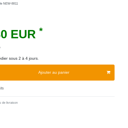
cle
NEW-8811
*
80 EUR
e
dier sous 2 à 4 jours.
Ajouter au panier
its
 de livraison