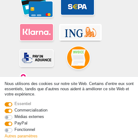
Nous utilisons des cookies sur notre site Web. Certains d’entre eux sont
essentiels, tandis que d’autres nous aident à améliorer ce site Web et
votre expérience.
© Copyright 2026 | Tous droits réservés. -Tous droits réservés – Les
Essentiel
prix indiqués par le Vendeur au moment de la commande sont libellés
Commercialisation
en Euros TTC. Les conditions s’appliquent aux livraisons en France !
Médias externes
PayPal
Contact
Rétracter le contrat ici
Fonctionnel
Autres paramètres