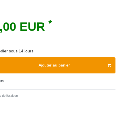
*
3,00 EUR
e
dier sous 14 jours.
Ajouter au panier
its
 de livraison