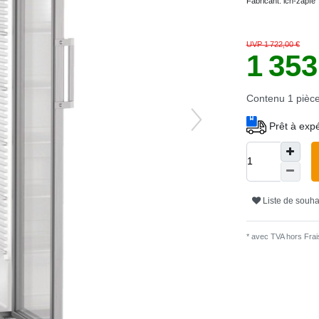
Fabricant:
ich-zapfe
UVP 1 722,00 €
1 35
Contenu
1
pièc
Prêt à expé
Liste de souha
* avec TVA hors
Frais