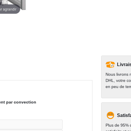
ur agrandir
Livrai
Nous livrons 
DHL, votre co
en peu de te
ent par convection
Satisf
Plus de 95% d