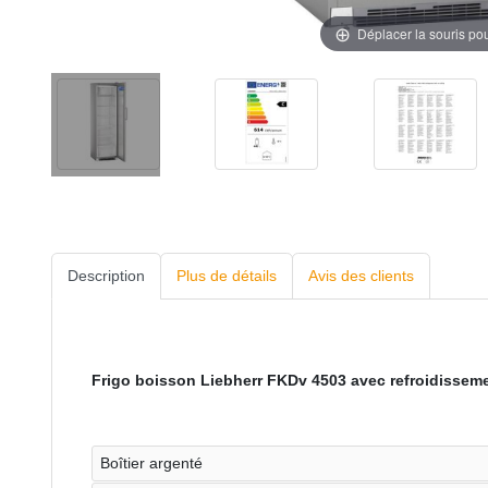
Déplacer la souris po
Description
Plus de détails
Avis des clients
Frigo boisson Liebherr FKDv 4503 avec refroidissem
Boîtier argenté