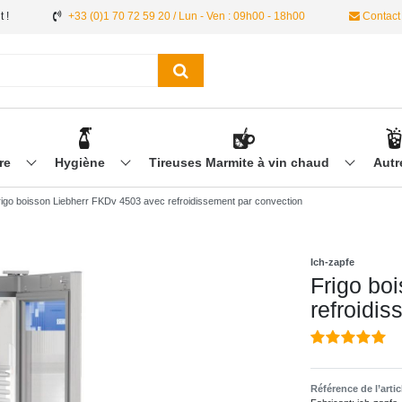
 !
+33 (0)1 70 72 59 20 / Lun - Ven : 09h00 - 18h00
Contact
ère
Hygiène
Tireuses Marmite à vin chaud
Aut
rigo boisson Liebherr FKDv 4503 avec refroidissement par convection
Ich-zapfe
Frigo bo
refroidi
Référence de l’arti