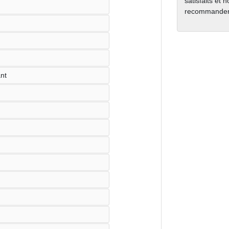
satisfaits et 
recommanden
ant