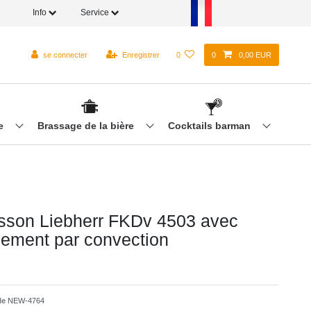
Info
Service
se connecter
Enregistrer
0
0
0,00 EUR
re
Brassage de la bière
Cocktails barman
isson Liebherr FKDv 4503 avec
ssement par convection
cle
NEW-4764