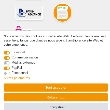
Nous utilisons des cookies sur notre site Web. Certains d’entre eux sont
essentiels, tandis que d’autres nous aident à améliorer ce site Web et
votre expérience.
© Copyright 2026 | Tous droits réservés. -Tous droits réservés – Les
prix indiqués par le Vendeur au moment de la commande sont libellés
Essentiel
en Euros TTC. Les conditions s’appliquent aux livraisons en France !
Commercialisation
Médias externes
Contact
Rétracter le contrat ici
PayPal
Fonctionnel
Autres paramètres
Tout accepter
Refuser tout
Enregistrer