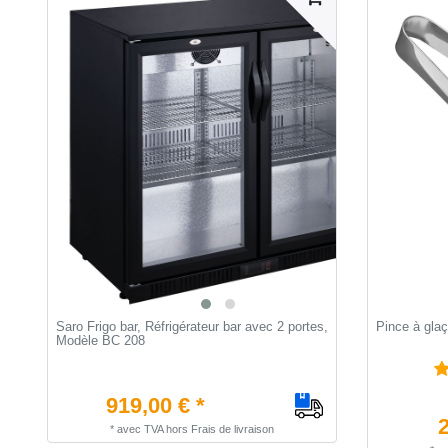
Saro Frigo bar, Réfrigérateur bar avec 2 portes,
Pince à gla
Modèle BC 208
919,00 € *
2
*
avec TVA
hors
Frais de livraison