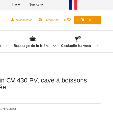
Info
Service
se connecter
Enregistrer
0
0
0,00 EUR
re
Brassage de la bière
Cocktails barman
in CV 430 PV, cave à boissons
rée
cle
NEW-8791