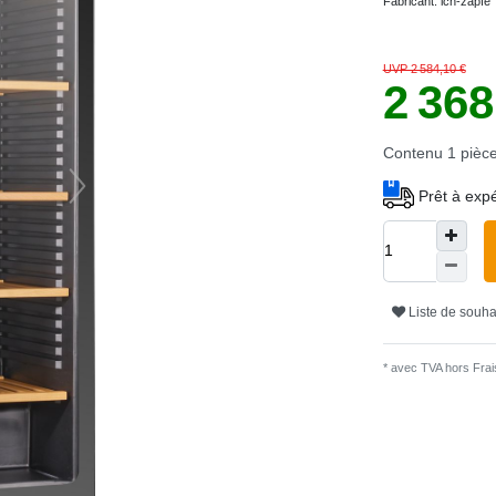
Fabricant:
ich-zapfe
UVP 2 584,10 €
2 36
Contenu
1
pièc
Prêt à expé
Liste de souha
* avec TVA hors
Frais