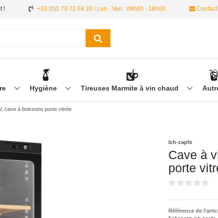
 !
+33 (0)1 70 72 59 20 / Lun - Ven : 09h00 - 18h00
Contact
ère
Hygiène
Tireuses Marmite à vin chaud
Aut
, cave à boissons porte vitrée
Ich-zapfe
Cave à v
porte vit
Référence de l’arti