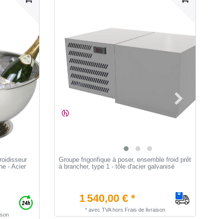
oidisseur
Groupe frigorifique à poser, ensemble froid prêt
S
e - Acier
à brancher, type 1 - tôle d'acier galvanisé
p
1 540,00 € *
*
avec TVA
hors
Frais de livraison
ison