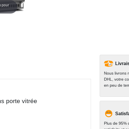
s pour
Livrai
Nous livrons 
DHL, votre co
en peu de te
s porte vitrée
Satisf
Plus de 95% d