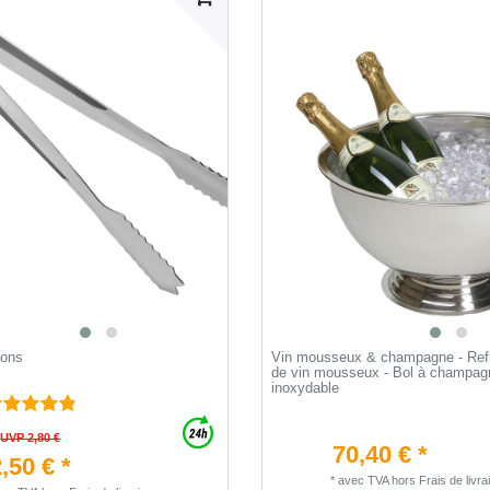
çons
Vin mousseux & champagne - Refr
de vin mousseux - Bol à champagn
inoxydable
UVP 2,80 €
70,40 € *
,50 € *
*
avec TVA
hors
Frais de livra