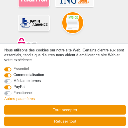
Nous utilisons des cookies sur notre site Web. Certains d’entre eux sont
essentiels, tandis que d’autres nous aident à améliorer ce site Web et
votre expérience.
© Copyright 2026 | Tous droits réservés. -Tous droits réservés – Les
prix indiqués par le Vendeur au moment de la commande sont libellés
Essentiel
en Euros TTC. Les conditions s’appliquent aux livraisons en France !
Commercialisation
Médias externes
Contact
Rétracter le contrat ici
PayPal
Fonctionnel
Autres paramètres
Tout accepter
Refuser tout