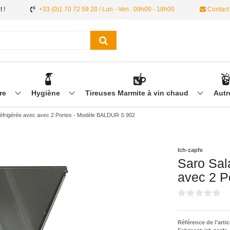
 !
+33 (0)1 70 72 59 20 / Lun - Ven : 09h00 - 18h00
Contact
ère
Hygiène
Tireuses Marmite à vin chaud
Aut
 réfrigérée avec avec 2 Portes - Modèle BALDUR S 902
Ich-zapfe
Saro Sala
avec 2 P
Référence de l’arti