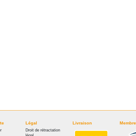
te
Légal
Livraison
Membre
r
Droit de rétractation
légal