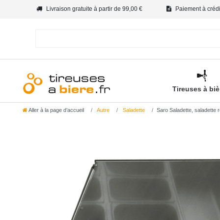
Livraison gratuite à partir de 99,00 €
Paiement à crédit
Tireuses à bi
Aller à la page d’accueil
Autre
Saladette
Saro Saladette, saladette