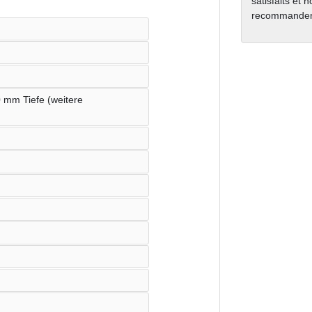
satisfaits et 
recommanden
0 mm Tiefe (weitere