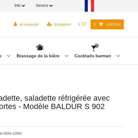
Info
Service
se connecter
Enregistrer
0
0
0,00 EUR
re
Brassage de la bière
Cocktails barman
dette, saladette réfrigérée avec
ortes - Modèle BALDUR S 902
cle
NEW-12894