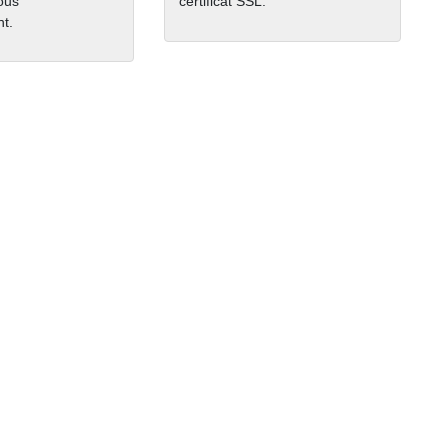
nous
certificat SSL.
t.