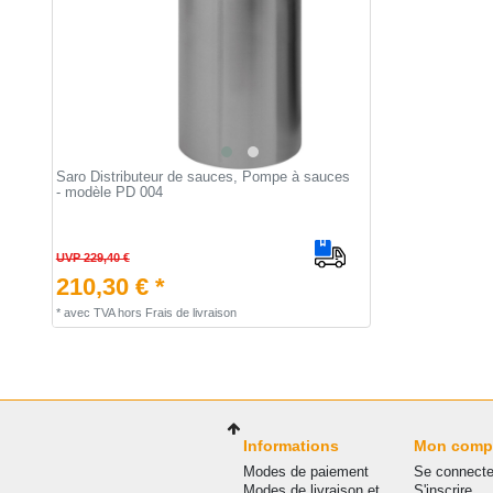
Saro Distributeur de sauces, Pompe à sauces
- modèle PD 004
UVP 229,40 €
210,30 € *
*
avec TVA
hors
Frais de livraison
Informations
Mon comp
Modes de paiement
Se connecte
Modes de livraison et
S'inscrire