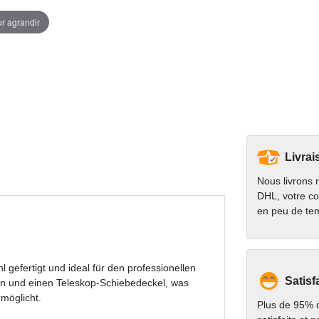
ur agrandir
Livrai
Nous livrons 
DHL, votre co
en peu de te
 gefertigt und ideal für den professionellen
Satisf
ren und einen Teleskop-Schiebedeckel, was
möglicht.
Plus de 95% d