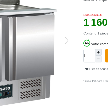
Fabricant:
ich-zapfe
UVP 1 266,00 €
1 16
Contenu
1
pièc
Votre comm
Liste de souha
* avec TVA hors
Frais