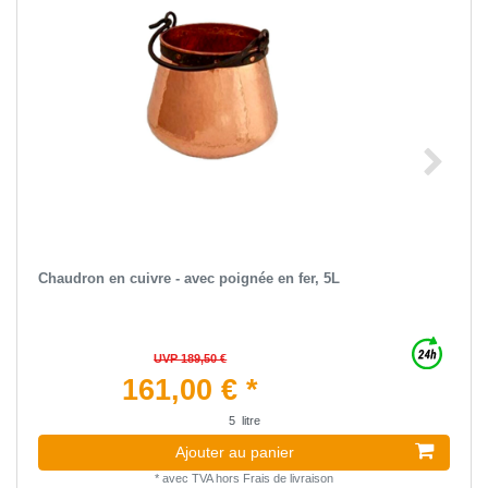
Chaudron en cuivre - avec poignée en fer, 5L
UVP 189,50 €
161,00 € *
5
litre
Ajouter au panier
*
avec TVA
hors
Frais de livraison