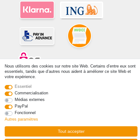
Nous utilisons des cookies sur notre site Web. Certains d’entre eux sont
essentiels, tandis que d’autres nous aident à améliorer ce site Web et
votre expérience.
© Copyright 2026 | Tous droits réservés. -Tous droits réservés – Les
prix indiqués par le Vendeur au moment de la commande sont libellés
Essentiel
en Euros TTC. Les conditions s’appliquent aux livraisons en France !
Commercialisation
Médias externes
Contact
Rétracter le contrat ici
PayPal
Fonctionnel
Autres paramètres
Tout accepter