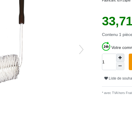
Fabricant:
ich-zapfe
33,7
Contenu
1
pièc
Votre comm
Liste de souha
* avec TVA hors
Frais