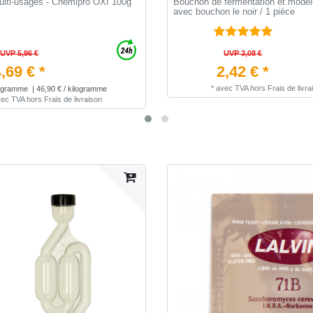
ulti-usages - Chemipro OXI 100g
Bouchon de fermentation et modèl
avec bouchon le noir / 1 pièce
UVP 5,96 €
UVP 3,08 €
,69 € *
2,42 € *
*
avec TVA
hors
Frais de livra
gramme
| 46,90 € / kilogramme
vec TVA
hors
Frais de livraison