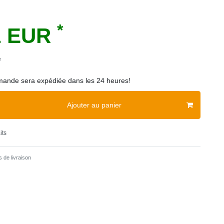
*
1 EUR
e
ande sera expédiée dans les 24 heures!
Ajouter au panier
its
 de livraison