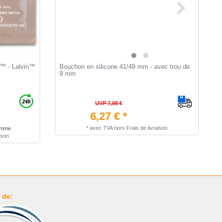
B™ - Lalvin™
Bouchon en silicone 41/49 mm - avec trou de
M
9 mm
p
UVP 7,98 €
6,27 € *
*
avec TVA
hors
Frais de livraison
ramme
ison
 de: