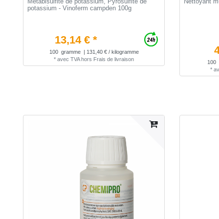
Métabisulfite de potassium, Pyrosulfite de
Nettoyant m
potassium - Vinoferm campden 100g
13,14 € *
4
100
gramme
| 131,40 € / kilogramme
*
avec TVA
hors
Frais de livraison
100
*
a