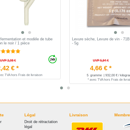
fermentation et modèle de tube
Levure sèche, Levure de vin - 71
 le noir / 1 pièce
- 5g
UVP 3,08 €
UVP 5,94 €
,42 € *
4,66 € *
vec TVA
hors
Frais de livraison
5
gramme
| 932,00 € / kilog
*
avec TVA
hors
Frais de livra
te
Légal
Livraison
Membre
r
Droit de rétractation
légal