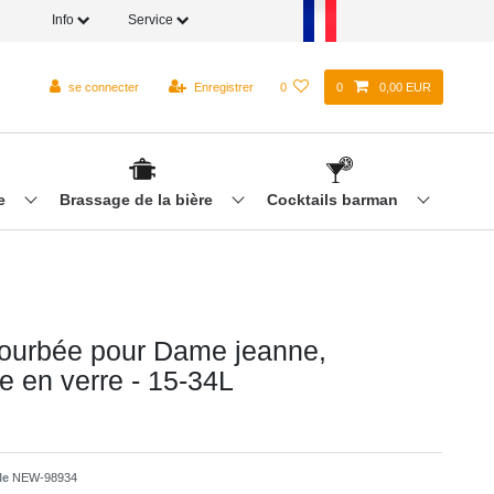
Info
Service
se connecter
Enregistrer
0
0
0,00 EUR
re
Brassage de la bière
Cocktails barman
ourbée pour Dame jeanne,
 en verre - 15-34L
cle
NEW-98934