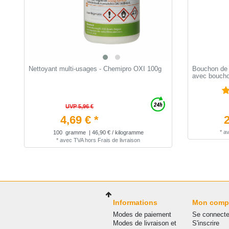
Nettoyant multi-usages - Chemipro OXI 100g
Bouchon de 
avec bouchon
UVP 5,96 €
4,69 € *
2
*
a
100
gramme
| 46,90 € / kilogramme
*
avec TVA
hors
Frais de livraison
Informations
Mon comp
Modes de paiement
Se connecte
Modes de livraison et
S'inscrire