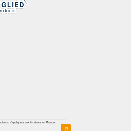
ditions s’appliquent aux livraisons en France !
R