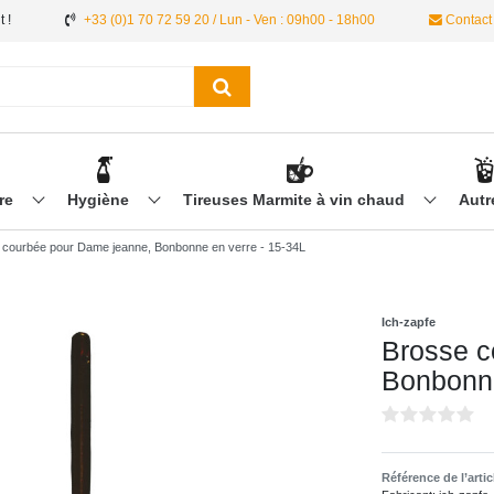
 !
+33 (0)1 70 72 59 20 / Lun - Ven : 09h00 - 18h00
Contact
ère
Hygiène
Tireuses Marmite à vin chaud
Aut
 courbée pour Dame jeanne, Bonbonne en verre - 15-34L
Ich-zapfe
Brosse c
Bonbonne
Référence de l’arti