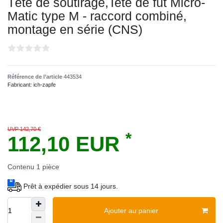
Tête de soutirage,Tete de fut Micro-
Matic type M - raccord combiné,
montage en série (CNS)
Référence de l’article
443534
Fabricant:
ich-zapfe
UVP 142,70 €
*
112,10 EUR
Contenu
1
pièce
Prêt à expédier sous 14 jours.
Ajouter au panier