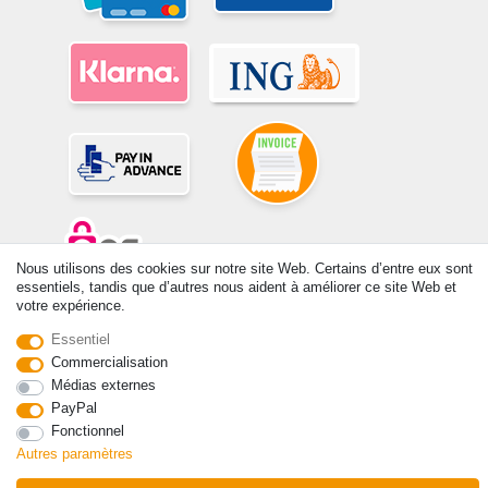
Nous utilisons des cookies sur notre site Web. Certains d’entre eux sont
essentiels, tandis que d’autres nous aident à améliorer ce site Web et
votre expérience.
© Copyright 2026 | Tous droits réservés. -Tous droits réservés – Les
prix indiqués par le Vendeur au moment de la commande sont libellés
Essentiel
en Euros TTC. Les conditions s’appliquent aux livraisons en France !
Commercialisation
Médias externes
Contact
Rétracter le contrat ici
PayPal
Fonctionnel
Autres paramètres