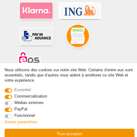
Nous utilisons des cookies sur notre site Web. Certains d’entre eux sont
essentiels, tandis que d’autres nous aident à améliorer ce site Web et
© Copyright 2026 | Tous droits réservés. -Tous droits réservés – Les
votre expérience.
prix indiqués par le Vendeur au moment de la commande sont libellés
en Euros TTC. Les conditions s’appliquent aux livraisons en France !
Essentiel
Commercialisation
Médias externes
Contact
Rétracter le contrat ici
PayPal
Fonctionnel
Autres paramètres
Tout accepter