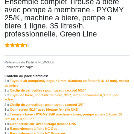
Ensemble complet Tireuse a biere
avec pompe à membrane - PYGMY
25/K, machine a biere, pompe a
biere 1 ligne, 35 litres/h,
professionnelle, Green Line
Référence de l’article
NEW-3336
Fabricant:
ich-zapfe
Contenu du pack d’articles:
2 x
Tuyau d'air comprimé, largeur 6 mm, diamètre extérieur 5/16 "(8 mm), vendu
au mètre
2 x
Circlip de verrouillage pour tuyau / raccord 5/16"
2 x
Tuyau de bière, conduite de bière, 3/8 ", largeur nominale 6,3 mm (par
mètre)
2 x
Circlip de verrouillage pour tuyau / raccord 3/8"
1 x
Connecteur 5/16" avec filetage femelle UNS
1 x
Tireuse a biere - PYGMY 25/K machine a biere, pompe a biere 1 ligne, 35
litres/h, Green Line
1 x
Connecteur 3/8" avec filetage femelle UNS
1 x
Raccordement à fiche NC Gas
1 x
Raccordement à fiche NC Boissons