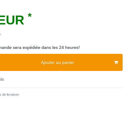
*
 EUR
e
ande sera expédiée dans les 24 heures!
Ajouter au panier
its
 de livraison