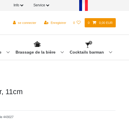
Info
Service
se connecter
Enregistrer
0
0
0,00 EUR
re
Brassage de la bière
Cocktails barman
r, 11cm
cle
443027