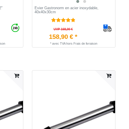
2"
Evier Gastronorm en acier inoxydable,
[
40x40x30cm
i
UVP 168,00 €
158,90 € *
ison
*
avec TVA
hors
Frais de livraison