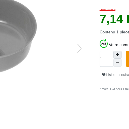
UVP 9,09 €
7,14
Contenu
1
pièc
Votre comm
Liste de souha
* avec TVA hors
Frais