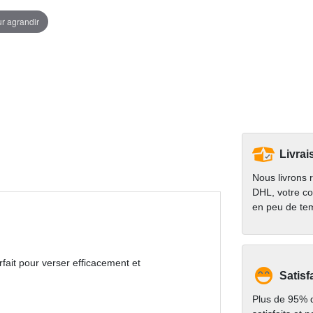
ur agrandir
Livrai
Nous livrons 
DHL, votre co
en peu de te
fait pour verser efficacement et
Satisf
Plus de 95% d