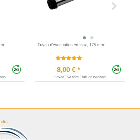
 mm
Tuyau d'évacuation en inox, 175 mm
T
1
8,00 € *
ison
*
avec TVA
hors
Frais de livraison
 de: