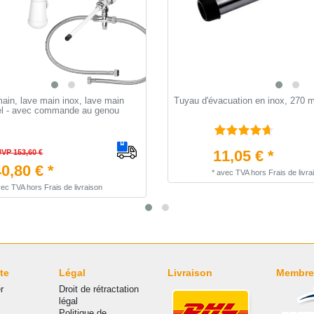
main, lave main inox, lave main
Tuyau d'évacuation en inox, 270
el - avec commande au genou
11,05 € *
UVP 153,60 €
0,80 € *
*
avec TVA
hors
Frais de livra
vec TVA
hors
Frais de livraison
te
Légal
Livraison
Membre
r
Droit de rétractation
légal
Politique de