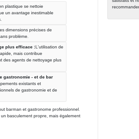
satisfaits et 
en plastique se nettoie
recommanden
tue un avantage inestimable
.
es dimensions précises de
 sans problème.
e plus efficace :
L'utilisation de
apide, mais contribue
ant des agents de nettoyage plus
e gastronomie - et de bar
ipements existants et
sionnels de gastronomie et de
 tout barman et gastronome professionnel.
nt un basculement propre, mais également