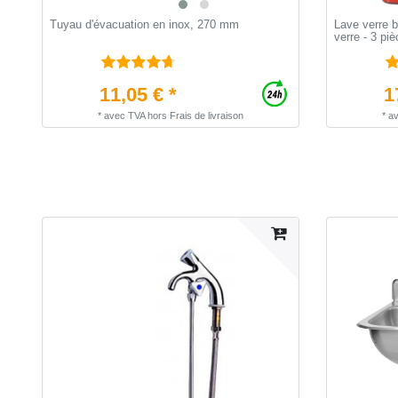
Tuyau d'évacuation en inox, 270 mm
Lave verre 
verre - 3 pi
11,05 € *
1
*
avec TVA
hors
Frais de livraison
*
a