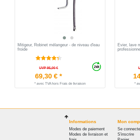
Mitigeur, Robinet mélangeur - de niveau d'eau
Evier, lave 
froide
professionn
UVP 95,00 €
69,30 € *
14
*
avec TVA
hors
Frais de livraison
*
a
Informations
Mon comp
Modes de paiement
Se connecte
Modes de livraison et
S'inscrire
frais
Panier