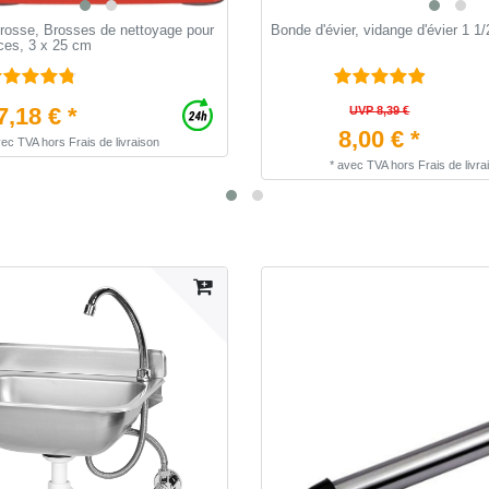
brosse, Brosses de nettoyage pour
Bonde d'évier, vidange d'évier 1 1/
èces, 3 x 25 cm
7,18 € *
UVP 8,39 €
8,00 € *
vec TVA
hors
Frais de livraison
*
avec TVA
hors
Frais de livra