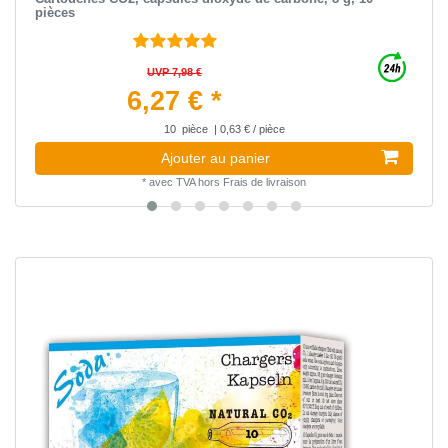
pièces
UVP 7,98 €
6,27 € *
10
pièce
| 0,63 € / pièce
Ajouter au panier
*
avec TVA
hors
Frais de livraison