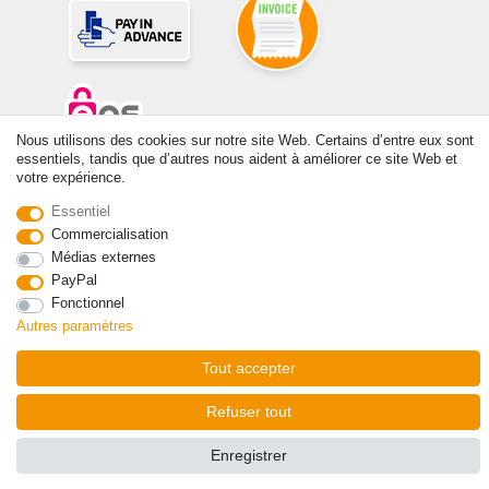
Nous utilisons des cookies sur notre site Web. Certains d’entre eux sont
essentiels, tandis que d’autres nous aident à améliorer ce site Web et
votre expérience.
© Copyright 2026 | Tous droits réservés. -Tous droits réservés – Les
prix indiqués par le Vendeur au moment de la commande sont libellés
Essentiel
en Euros TTC. Les conditions s’appliquent aux livraisons en France !
Commercialisation
Médias externes
Contact
Rétracter le contrat ici
PayPal
Fonctionnel
Autres paramètres
Tout accepter
Refuser tout
Enregistrer