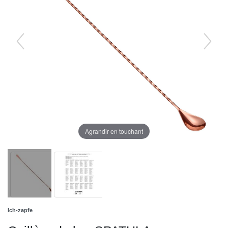
Agrandir en touchant
Ich-zapfe