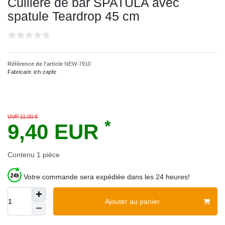
Cuillère de bar SPATULA avec
spatule Teardrop 45 cm
Référence de l’article
NEW-7910
Fabricant:
ich-zapfe
UVP 11,00 €
*
9,40 EUR
Contenu
1
pièce
Votre commande sera expédiée dans les 24 heures!
Ajouter au panier