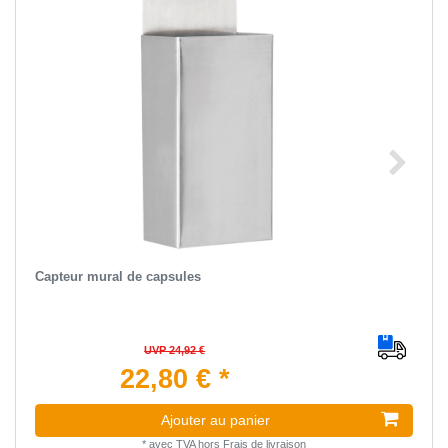
Capteur mural de capsules
UVP 24,92 €
22,80 € *
Ajouter au panier
*
avec TVA
hors
Frais de livraison