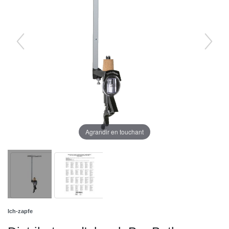
Agrandir en touchant
Ich-zapfe