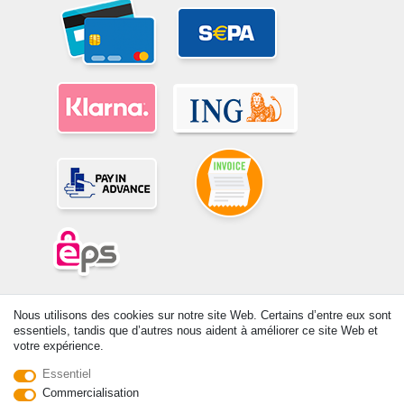
© Copyright 2026 | Tous droits réservés. -Tous droits réservés – Les
Nous utilisons des cookies sur notre site Web. Certains d’entre eux sont
prix indiqués par le Vendeur au moment de la commande sont libellés
essentiels, tandis que d’autres nous aident à améliorer ce site Web et
en Euros TTC. Les conditions s’appliquent aux livraisons en France !
votre expérience.
Essentiel
Contact
Rétracter le contrat ici
Commercialisation